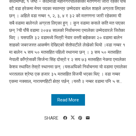
काठमाण्डौ, १ जेष्ठ – काठमाडौं महानगरपालिकाको मतगणना जारी रहेका पाँच
वटै वडा हरेकमा मेयर पदका स्वतन्त्र उम्मेदवार बालेल शाहले अग्रता लिएका
छन् । अहिले वडा नम्बर १, २, ३, ४ र ३२ को मतगणना जारी रहेकामा यी
सबै वडामा बालेनले अग्रता लिएका हुन् । कुन वडामा कसले कति मत पाएका
छन् ?यी पाँचै वडामा २०७४ सालको निर्वाचनमा एमालेका उम्मेदवारले जितेका
थिए । यसपालि ३२ वडामध्ये भित्री नेवार वस्ती बाहेकका २० वडामा बालेन
शाहको जबरजस्त आकर्षण देखिएको सेतोपाटीले लेखेको थियो ।वडा नम्बर १
मा बालेन ५ सय ५० मतसहित पहिलो स्थानमा छन् । ३ सय ५० मतसहित
नेपाली काँग्रेसकी सिर्जना सिंह दोस्रो र २ सय ७३ मतसहित नेकपा एमालेका
केशव स्थापित तेस्रो स्थानमा छन् ।यसअघिको निर्वाचनमा यो वडामा एमालेका
भरतलाल श्रेष्ठ एक हजार ३५ मतसहित विजयी भएका थिए । वडा नम्बर
एकमा नक्साल, नारायणहिटी क्षेत्र पर्छन् ।यस्तै २ नम्बर वडामा पनि ५ स...
Read More
SHARE