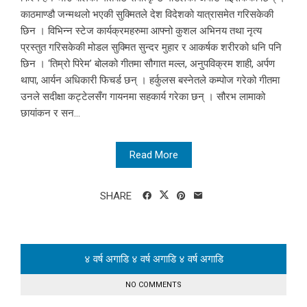
काठमाण्डौ जन्मथलो भएकी सुक्मितले देश विदेशको यात्रासमेत गरिसकेकी
छिन । विभिन्न स्टेज कार्यक्रमहरुमा आफ्नो कुशल अभिनय तथा नृत्य
प्रस्तुत गरिसकेकी मोडल सुक्मित सुन्दर मुहार र आकर्षक शरीरको धनि पनि
छिन । ‘तिम्रो पिरेम’ बोलको गीतमा सौगात मल्ल, अनुपविक्रम शाही, अर्पण
थापा, आर्यन अधिकारी फिचर्ड छन् । हर्कुलस बस्नेतले कम्पोज गरेको गीतमा
उनले सदीक्षा कट्टेलसँग गायनमा सहकार्य गरेका छन् । सौरभ लामाको
छायांकन र सन...
Read More
SHARE
४ वर्ष अगाडि
४ वर्ष अगाडि
४ वर्ष अगाडि
NO COMMENTS