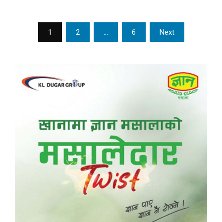
Posts
1
2
…
6
Next
pagination