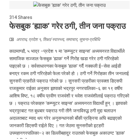
314
Shares
फेसबुक ‘ह्याक’ गरेर ठगी, तीन जना पक्राउ
अपराध
,
प्रदेश १
,
शिक्षा/स्वास्थ्य
,
समाचार
,
सूचना-प्रबिधि
काठमाण्डौ, ५ भाद्र –प्रदेश १ मा ‘कम्प्युटर साइन्स’ अध्ययनरत विद्यार्थीले
सामाजिक सञ्जाल फेसबुक ‘ह्याक’ गर्ने गिरोह खडा गरेर ठगी गरिरहेको
पाइएको छ । सर्वसाधारणका फेसबुक ‘ह्याक’ गर्दै नक्कली ई–सेवा आईडी
बनाएर रकम ठगी गरिरहेको फेला परेको हो । ठगी गर्ने गिरोहका तीन जनालाई
सुनसरी प्रहरीले पक्राउ गरेको छ । सुनसरी प्रहरीका प्रवक्ता डिएसपी
राजकुमार राईका अनुसार झापाको भद्रपुर नगरपालिका–६ का १९ वर्षीय
आशिष विष्ट, १८ वर्षीय प्रवीण राजवंशी र भवेश राजवंशीलाई पक्राउ गरिएको
छ । पक्राउ परेकाहरु ‘कम्प्युटर साइन्स’ अध्ययनरत विद्यार्थी हुन् । झापाको
भद्रपुरबाट गत बुधबार पक्राउ गरी तीनै जनाविरुद्ध ठगी मुद्दा चलाउन
अदालतबाट म्याद थप गरेर अनुसन्धानको बाँकी प्रक्रिया अघि बढाइएको
जानकारी डिएसपी राईले दिए । गत जेठमा सुनसरीको इटहरी
उपमहानगरपालिका–२ का डिल्लीबहादुर राउतको फेसबुक अकाउण्ट ‘ह्याक’