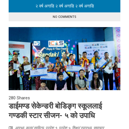
२ वर्ष अगाडि
२ वर्ष अगाडि
२ वर्ष अगाडि
NO COMMENTS
280
Shares
डाईमण्ड सेकेन्डरी बोडिङ्ग स्कूललाई
गण्डकी स्टार सीजन- ५ को उपाधि
आस्था
,
कला/साहित्य
,
प्रदेश १
,
प्रदेश ५
,
शिक्षा/स्वास्थ्य
,
समाचार