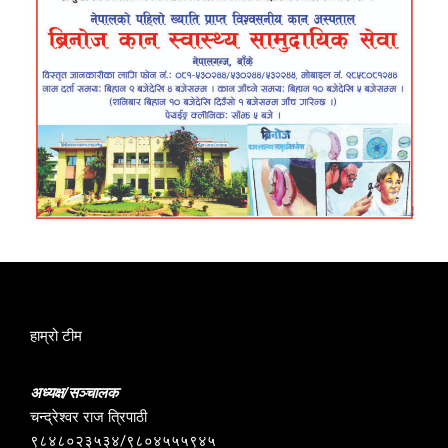
हाम्रो टीम
अध्यक्ष/सञ्चालक
चन्द्रेश्वर राज त्रिपाठी
९८४८०२३५३४/९८०४५५५९४५