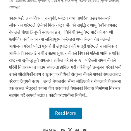
आर्थिक
,
आस्था
,
प्रदेश १
,
प्रदेश ५
,
राजनीति
,
शिक्षा/स्वास्थ्य
,
श्रम/रोजगार
,
समाचार
काठमाण्डौ, ३ कार्तिक – संस्कृति, पर्यटन तथा नागरिक उड्डयनमन्त्री
जीवनराम श्रेष्ठले छिमेकी मित्रराष्ट्र चीनको समृद्धि र आधुनिकीकरणबाट
नेपालले शिक्षा लिनुपर्ने बताएका छन्। चिनियाँ कम्युनिष्ट पार्टीको २० औं
महाधिवेशनको अवसरमा ललितपुरमा फ्रेण्ड्स अफ सिल्क रोड क्लबले
आयोजना गरेको फोटो प्रदर्शनी उद्घाटन गर्दै मन्त्री श्रेष्ठले सामाजिक र
आर्थिक विकासलाई नयाँ उचाइमा पुर्‍याएर चीनले विश्वको पहिलो आर्थिक शक्ति
राष्ट्रमा सूचीबद्ध हुने सफलता हासिल गरेको बताए। पछिल्लो समय चीनले
गरिबी निवारणमा उच्चतम सफलता हासिल गरी गरिबी पूर्ण उन्मूलन गरेको भन्दै
उनले औद्योगिकीकरण र सूचना प्रविधिको क्षेत्रमा चीनले पाएको सफलताबाट
प्रेरणा लिनुपर्ने बताए। उनले नेपालसँग सीमा जोडिएको र नेपालको विकासमा
एक असल मित्रको रूपमा चीन सरकारले नेपालको विकास निर्माणमा निरन्तर
सहयोग गर्दै आएको बताए। फोटो प्रदर्शनीमा चिनियाँ...
Read More
SHARE