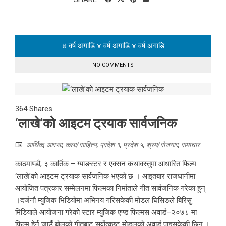
४ वर्ष अगाडि
४ वर्ष अगाडि
४ वर्ष अगाडि
NO COMMENTS
364
Shares
‘लाखे’को आइटम ट्रयाक सार्वजनिक
आर्थिक
,
आस्था
,
कला/साहित्य
,
प्रदेश १
,
प्रदेश ५
,
श्रम/रोजगार
,
समाचार
काठमाण्डौ, ३ कार्तिक – ग्याङस्टर र एक्सन कथावस्तुमा आधारित फिल्म
‘लाखे’को आइटम ट्रयाक सार्वजनिक भएको छ । आइतबार राजधानीमा
आयोजित पत्रकार सम्मेलनमा फिल्मका निर्माताले गीत सार्वजनिक गरेका हुन्
।दर्जनौ म्युजिक भिडियोमा अभिनय गरिसकेकी मोडल घिसिङले बिरिसु
मिडियाले आयोजना गरेको स्टार म्युजिक एण्ड फिल्मस अवार्ड–२०७८ मा
फिल्म हेर्न जाउँ बोलको गीतबाट सर्वोत्कृष्ट मोडलको अवार्ड पाइसकेकी छिन् ।