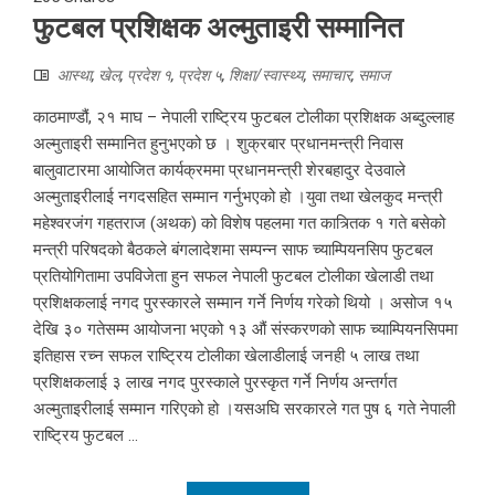
फुटबल प्रशिक्षक अल्मुताइरी सम्मानित
आस्था
,
खेल
,
प्रदेश १
,
प्रदेश ५
,
शिक्षा/स्वास्थ्य
,
समाचार
,
समाज
काठमाण्डौं, २१ माघ – नेपाली राष्ट्रिय फुटबल टोलीका प्रशिक्षक अब्दुल्लाह
अल्मुताइरी सम्मानित हुनुभएको छ । शुक्रबार प्रधानमन्त्री निवास
बालुवाटारमा आयोजित कार्यक्रममा प्रधानमन्त्री शेरबहादुर देउवाले
अल्मुताइरीलाई नगदसहित सम्मान गर्नुभएको हो ।युवा तथा खेलकुद मन्त्री
महेश्वरजंग गहतराज (अथक) को विशेष पहलमा गत कात्र्तिक १ गते बसेको
मन्त्री परिषदको बैठकले बंगलादेशमा सम्पन्न साफ च्याम्पियनसिप फुटबल
प्रतियोगितामा उपविजेता हुन सफल नेपाली फुटबल टोलीका खेलाडी तथा
प्रशिक्षकलाई नगद पुरस्कारले सम्मान गर्ने निर्णय गरेको थियो । असोज १५
देखि ३० गतेसम्म आयोजना भएको १३ औं संस्करणको साफ च्याम्पियनसिपमा
इतिहास रच्न सफल राष्ट्रिय टोलीका खेलाडीलाई जनही ५ लाख तथा
प्रशिक्षकलाई ३ लाख नगद पुरस्काले पुरस्कृत गर्ने निर्णय अन्तर्गत
अल्मुताइरीलाई सम्मान गरिएको हो ।यसअघि सरकारले गत पुष ६ गते नेपाली
राष्ट्रिय फुटबल ...