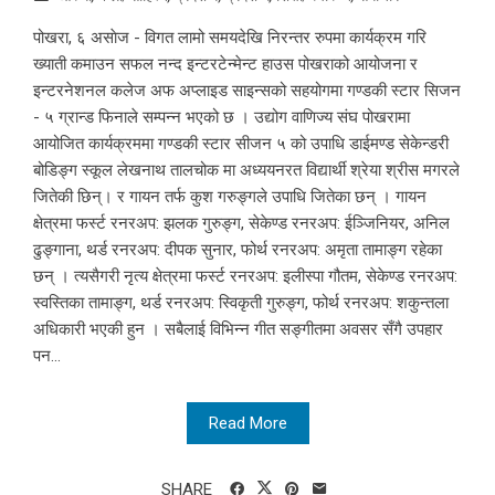
पोखरा, ६ असाेज - विगत लामो समयदेखि निरन्तर रुपमा कार्यक्रम गरि
ख्याती कमाउन सफल नन्द इन्टरटेन्मेन्ट हाउस पोखराको आयोजना र
इन्टरनेशनल कलेज अफ अप्लाइड साइन्सको सहयोगमा गण्डकी स्टार सिजन
- ५ ग्रान्ड फिनाले सम्पन्न भएको छ । उद्योग वाणिज्य संघ पोखरामा
आयोजित कार्यक्रममा गण्डकी स्टार सीजन ५ को उपाधि डाईमण्ड सेकेन्डरी
बोडिङ्ग स्कूल लेखनाथ तालचोक मा अध्ययनरत विद्यार्थी श्रेया श्रीस मगरले
जितेकी छिन्। र गायन तर्फ कुश गरुङ्गले उपाधि जितेका छन् । गायन
क्षेत्रमा फर्स्ट रनरअप: झलक गुरुङ्ग, सेकेण्ड रनरअप: ईञ्जिनियर, अनिल
ढुङ्गाना, थर्ड रनरअप: दीपक सुनार, फोर्थ रनरअप: अमृता तामाङ्ग रहेका
छन् । त्यसैगरी नृत्य क्षेत्रमा फर्स्ट रनरअप: इलीस्पा गौतम, सेकेण्ड रनरअप:
स्वस्तिका तामाङ्ग, थर्ड रनरअप: स्विकृती गुरुङ्ग, फोर्थ रनरअप: शकुन्तला
अधिकारी भएकी हुन । सबैलाई विभिन्न गीत सङ्गीतमा अवसर सँगै उपहार
पन...
Read More
SHARE