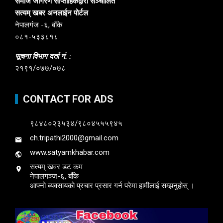
समाज जागरण साप्ताहिकद्वारा सञ्चालित
सत्यम् खबर अनलाईन पोर्टल
नेपालगंज -६, बाँके
०८१-५३३८१८
सूचना विभाग दर्ता नं. :
२१९१/०७७/०७८
CONTACT FOR ADS
९८४८०२३५३४/९८०४५५५९४५
ch.tripathi2000@gmail.com
www.satyamkhabar.com
सत्यम् खवर डट कम
नेपालगञ्ज-६, बाँके
आफ्नो ब्यवसायको प्रचार प्रसार गर्न परेमा हामीलाई सम्झनुहोस् ।