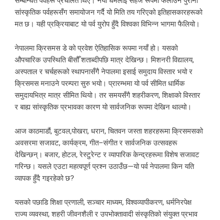
सम्बन्धित पर्वहरू प्रचलित थिए। नयाँ धर्मलाई सहज रूपमा फैलाउन पुराना
सांस्कृतिक पर्वहरूसँग समायोजन गर्दै यो मिति तय गरिएको इतिहासकारहरूको
मत छ। यही प्रक्रियाबाट यो पर्व युरोप हुँदै विश्वका विभिन्न भागमा फैलियो।
नेपालमा क्रिसमस डे को प्रवेश ऐतिहासिक रूपमा नयाँ हो। यसको
औपचारिक उपस्थिति बीसौँ शताब्दीपछि मात्र देखिन्छ। मिशनरी विद्यालय,
अस्पताल र चर्चहरूको स्थापनासँगै नेपालमा इसाई समुदाय विस्तार भयो र
क्रिसमस मनाउने परम्परा सुरु भयो। प्रारम्भमा यो पर्व सीमित धार्मिक
समुदायभित्र मात्र सीमित थियो। तर समयसँगै शहरीकरण, शिक्षाको विस्तार
र बाह्य सांस्कृतिक प्रभावका कारण यो सार्वजनिक रूपमा देखिन थाल्यो।
आज काठमाडौं, बुटवल,पोखरा, धरान, चितवन जस्ता शहरहरूमा क्रिसमसको
अवसरमा सजावट, कार्यक्रम, गीत–संगीत र सार्वजनिक उत्सवहरू
देखिन्छन्। बजार, होटल, रेस्टुरेन्ट र व्यापारिक केन्द्रहरूमा विशेष सजावट
गरिन्छ। यसले एउटा महत्वपूर्ण प्रश्न उठाउँछ—यो पर्व नेपालमा किन यति
व्यापक हुँदै गइरहेको छ?
यसको पछाडि शिक्षा प्रणाली, सञ्चार माध्यम, विश्वव्यापीकरण, धर्मनिरपेक्ष
राज्य व्यवस्था, शहरी जीवनशैली र उपभोक्तावादी संस्कृतिको संयुक्त प्रभाव