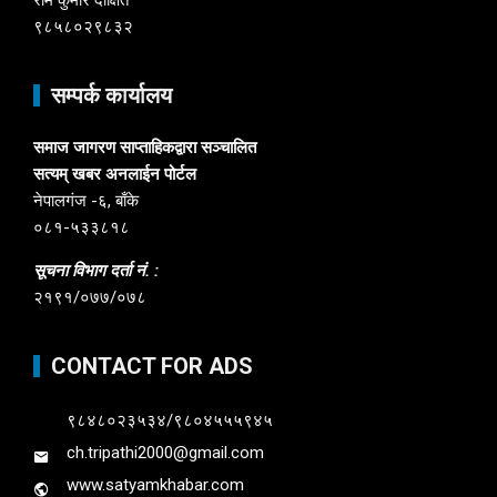
राम कुमार दीक्षित
९८५८०२९८३२
सम्पर्क कार्यालय
समाज जागरण साप्ताहिकद्वारा सञ्चालित
सत्यम् खबर अनलाईन पोर्टल
नेपालगंज -६, बाँके
०८१-५३३८१८
सूचना विभाग दर्ता नं. :
२१९१/०७७/०७८
CONTACT FOR ADS
९८४८०२३५३४/९८०४५५५९४५
ch.tripathi2000@gmail.com
www.satyamkhabar.com