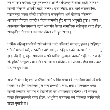
तर समस्या यहाँबाट सुरु हुन्छ—जब आफ्नै पर्वहरूप्रति चासो घट्दै जान्छ र
बाहिरी पर्वप्रति आकर्षण बढ्दै जान्छ। दशैं, तिहार, छठ, माघे सङ्क्रान्ति,
गाइजात्रा जस्ता गहिरो दार्शनिक र सांस्कृतिक अर्थ बोकेका पर्वहरूमा
आवश्यक चिन्तन, तयारी र चेतना कमजोर हुँदै गएको अनुभूति हुन्छ। यस्तो
अवस्थामा क्रिसमसको बढ्दो आकर्षण केवल सामाजिक सहिष्णुता मात्र होइन,
सांस्कृतिक चेतनाको कमजोर संकेत पनि हुन सक्छ।
धार्मिक सहिष्णुता भनेको सबै पर्वलाई एउटै तरिकाले मनाउनु होइन। सहिष्णुता
भनेको आफ्नो धर्म, संस्कृति र दर्शनमा दृढ रहँदै अरूको आस्थाको सम्मान गर्नु
हो। यदि हिन्दु बहुल समाजमा आफ्नै धार्मिक मूल्यहरू कमजोर हुँदै गए र बाहिरी
संस्कृतिले प्रमुख स्थान लिन थाल्यो भने दीर्घकालीन रूपमा पहिचानमा संकट
उत्पन्न हुन सक्छ।
आज नेपालमा क्रिसमस धेरैका लागि धार्मिकभन्दा बढी उपभोक्तावादी पर्व बन्दै
गएको छ। ईसा मसीहको मूल सन्देश—प्रेम, सेवा, क्षमा र मानवता—भन्दा
बाहिरी सजावट, उपभोग र देखासिकी प्राथमिकतामा देखिन्छ। यो समस्या
केवल क्रिसमसको मात्र होइन; आधुनिक समाजमा सबै पर्वहरूले भोगिरहेको
साझा चुनौती हो।