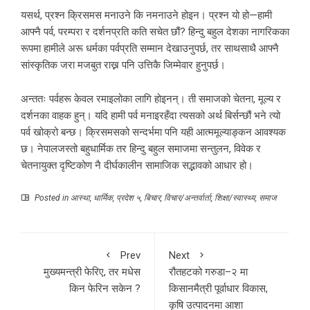
यसर्थ, प्रश्न क्रिसमस मनाउने कि नमनाउने होइन। प्रश्न यो हो—हामी
आफ्नै पर्व, परम्परा र दर्शनप्रति कति सचेत छौं? हिन्दु बहुल देशका नागरिकका
रूपमा हामीले अरू धर्मका पर्वप्रति सम्मान देखाउनुपर्छ, तर साथसाथै आफ्नै
सांस्कृतिक जरा मजबुत राख्न पनि उत्तिकै जिम्मेवार हुनुपर्छ।
अन्ततः पर्वहरू केवल रमाइलोका लागि होइनन्। ती समाजको चेतना, मूल्य र
दर्शनका वाहक हुन्। यदि हामी पर्व मनाइरहँदा त्यसको अर्थ बिर्सन्छौं भने त्यो
पर्व खोक्रो बन्छ। क्रिसमसको सन्दर्भमा पनि यही आत्ममूल्याङ्कन आवश्यक
छ। नेपालजस्तो बहुधार्मिक तर हिन्दु बहुल समाजमा सन्तुलन, विवेक र
चेतनायुक्त दृष्टिकोण नै दीर्घकालीन सामाजिक सद्भावको आधार हो।
Posted in
आस्था
,
धार्मिक
,
प्रदेश ५
,
बिचार
,
विचार/अन्तर्वार्ता
,
शिक्षा/स्वास्थ्य
,
समाज
Prev
Next
मुख्यमन्त्री फेरिए, तर मधेस
रौतहटको गरुडा–२ मा
किन फेरिन सकेन ?
किसानमैत्री पूर्वाधार विकास,
कृषि उत्पादनमा आशा