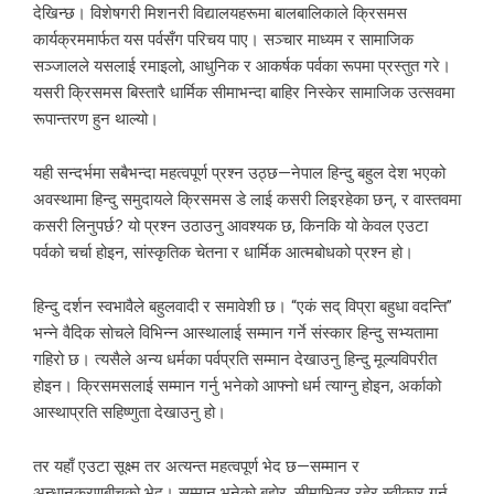
देखिन्छ। विशेषगरी मिशनरी विद्यालयहरूमा बालबालिकाले क्रिसमस
कार्यक्रममार्फत यस पर्वसँग परिचय पाए। सञ्चार माध्यम र सामाजिक
सञ्जालले यसलाई रमाइलो, आधुनिक र आकर्षक पर्वका रूपमा प्रस्तुत गरे।
यसरी क्रिसमस बिस्तारै धार्मिक सीमाभन्दा बाहिर निस्केर सामाजिक उत्सवमा
रूपान्तरण हुन थाल्यो।
यही सन्दर्भमा सबैभन्दा महत्वपूर्ण प्रश्न उठ्छ—नेपाल हिन्दु बहुल देश भएको
अवस्थामा हिन्दु समुदायले क्रिसमस डे लाई कसरी लिइरहेका छन्, र वास्तवमा
कसरी लिनुपर्छ? यो प्रश्न उठाउनु आवश्यक छ, किनकि यो केवल एउटा
पर्वको चर्चा होइन, सांस्कृतिक चेतना र धार्मिक आत्मबोधको प्रश्न हो।
हिन्दु दर्शन स्वभावैले बहुलवादी र समावेशी छ। “एकं सद् विप्रा बहुधा वदन्ति”
भन्ने वैदिक सोचले विभिन्न आस्थालाई सम्मान गर्ने संस्कार हिन्दु सभ्यतामा
गहिरो छ। त्यसैले अन्य धर्मका पर्वप्रति सम्मान देखाउनु हिन्दु मूल्यविपरीत
होइन। क्रिसमसलाई सम्मान गर्नु भनेको आफ्नो धर्म त्याग्नु होइन, अर्काको
आस्थाप्रति सहिष्णुता देखाउनु हो।
तर यहाँ एउटा सूक्ष्म तर अत्यन्त महत्वपूर्ण भेद छ—सम्मान र
अन्धानुकरणबीचको भेद। सम्मान भनेको बुझेर, सीमाभित्र रहेर स्वीकार गर्नु