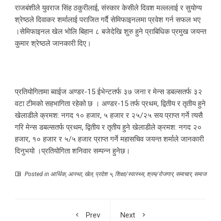
राजबंशीले युवराज सिंह ठकुरीलाई, संस्कार केसीले दिवश मल्ललाई र सुयोग्य
श्रेष्ठले दिवाकर शर्मालाई पराजित गर्दै सेमिफाइनलमा प्रवेश गर्न सफल भए
।सेमिफाइनल खेल भोलि बिहान ८ बजेदेखि शुरु हुने प्राबिधिक प्रमुख जयन्त
कुमार श्रेष्ठले जानकारी दिए।
प्रतियोगितामा ब्वाईज अण्डर-15 ईभेन्टतर्फ ३७ जना र मेन्स डबल्सतर्फ ३२
वटा टीमको सहभागिता रहेको छ । अण्डर-15 तर्फ प्रथम, द्वितीय र तृतीय हुने
खेलाडीले क्रमश: नगद १० हजार, ५ हजार र २५/२५ सय प्राप्त गर्ने त्यसै
गरि मेन्स डबल्सतर्फ प्रथम, द्वितीय र तृतीय हुने खेलाडीले क्रमश: नगद २०
हजार, १० हजार र ५/५ हजार प्राप्त गर्ने महासचिव जयन्त शर्माले जानकारी
दिनुभयो ।प्रतियोगिता शनिवार सम्पन्न हुनेछ।
Posted in
आर्थिक
,
आस्था
,
खेल
,
प्रदेश ५
,
शिक्षा/स्वास्थ्य
,
श्रम/रोजगार
,
समाचार
,
समाज
Prev
Next