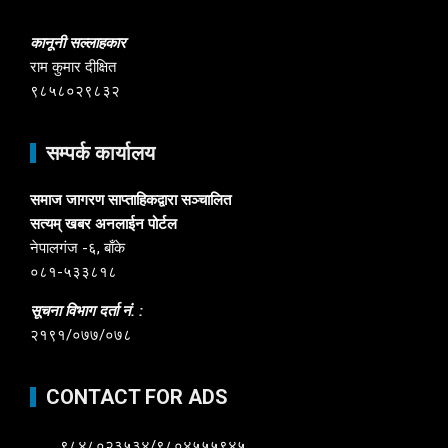
कानूनी सल्लाहकार
राम कुमार दीक्षित
९८५८०२९८३२
सम्पर्क कार्यालय
समाज जागरण साप्ताहिकद्वारा सञ्चालित
सत्यम् खबर अनलाईन पोर्टल
नेपालगंज -६, बाँके
०८१-५३३८१८
सूचना विभाग दर्ता नं. :
२१९१/०७७/०७८
CONTACT FOR ADS
९८४८०२३५३४/९८०४५५५९४५