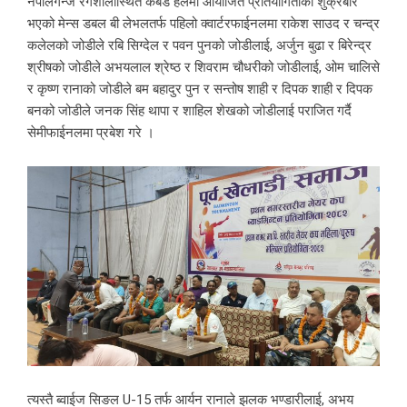
नेपालगन्ज रंगशालास्थित कबर्ड हलमा आयोजित प्रतियोगिताको शुक्रबार
भएको मेन्स डबल बी लेभलतर्फ पहिलो क्वार्टरफाईनलमा राकेश साउद र चन्द्र
कलेलको जोडीले रबि सिग्देल र पवन पुनको जोडीलाई, अर्जुन बुढा र बिरेन्द्र
श्रीषको जोडीले अभयलाल श्रेष्ठ र शिवराम चौधरीको जोडीलाई, ओम चालिसे
र कृष्ण रानाको जोडीले बम बहादुर पुन र सन्तोष शाही र दिपक शाही र दिपक
बनको जोडीले जनक सिंह थापा र शाहिल शेखको जोडीलाई पराजित गर्दै
सेमीफाईनलमा प्रबेश गरे ।
त्यस्तै ब्वाईज सिङल U-15 तर्फ आर्यन रानाले झलक भण्डारीलाई, अभय