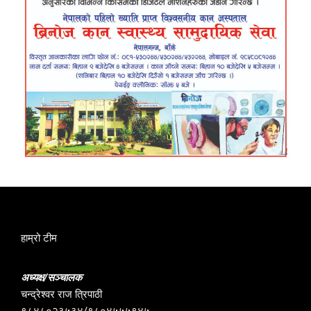
हाम्रो टीम
अध्यक्ष/सञ्चालक
चन्द्रेश्वर राज त्रिपाठी
९८४८०२३५३४/९८०४५५५९४५