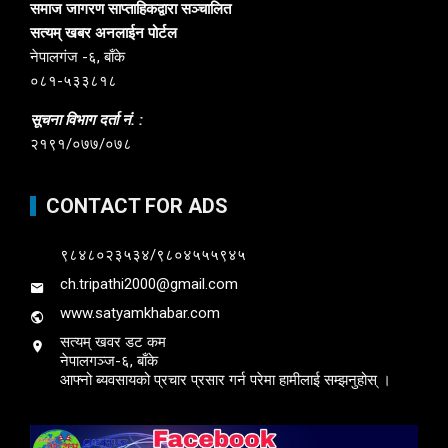
समाज जागरण साप्ताहिकद्वारा सञ्चालित
सत्यम् खबर अनलाईन पोर्टल
नेपालगंज -६, बाँके
०८१-५३३८१८
सूचना विभाग दर्ता नं. :
२१९१/०७७/०७८
CONTACT FOR ADS
९८४८०२३५३४/९८०४५५५९४५
ch.tripathi2000@gmail.com
www.satyamkhabar.com
सत्यम् खवर डट कम
नेपालगञ्ज-६, बाँके
आफ्नो ब्यवसायको प्रचार प्रसार गर्न परेमा हामीलाई सम्झनुहोस् ।