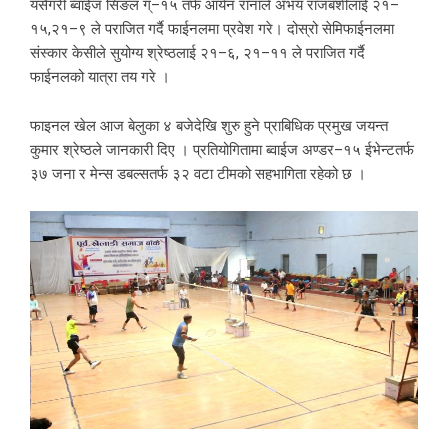
यसैगरी ब्वाईज सिङल ग्–१५ तर्फ आर्यन रानाले अभय राजबंशीलाई २१–
१५,२१–९ ले पराजित गर्दै फाईनलमा प्रवेश गरे। दोस्रो सेमिफाईनलमा
संस्कार केसीले सुयोग्य श्रेष्ठलाई २१–६, २१–११ ले पराजित गर्दै
फाईनलको यात्रा तय गरे ।
फाइनल खेल आज बेलुका ४ बजेदेखि शुरु हुने प्राबिधिक प्रमुख जयन्त
कुमार श्रेष्ठले जानकारी दिए । प्रतियोगितामा ब्वाईज अण्डर–१५ ईभेन्टतर्फ
३७ जना र मेन्स डबल्सतर्फ ३२ वटा टीमको सहभागिता रहेको छ ।