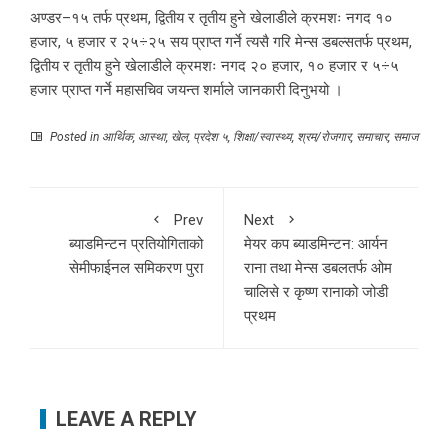
अण्डर–१५ तर्फ प्रथम, द्वितीय र तृतीय हुने खेलाडीले क्रमशः नगद १०
हजार, ५ हजार र २५÷२५ सय प्राप्त गर्ने त्यसै गरि मेन्स डबल्सतर्फ प्रथम,
द्वितीय र तृतीय हुने खेलाडीले क्रमशः नगद २० हजार, १० हजार र ५÷५
हजार प्राप्त गर्ने महासचिव जयन्त शर्माले जानकारी दिनुभयो ।
Posted in
आर्थिक
,
आस्था
,
खेल
,
प्रदेश ५
,
शिक्षा/स्वास्थ्य
,
श्रम/रोजगार
,
समाचार
,
समाज
Prev
Next
ब्याडमिन्टन प्रतियोगिताको
मेयर कप ब्याडमिन्टन: आर्यन
सेमीफाईनल समिकरण पुरा
राना तथा मेन्स डबलतर्फ ओम
चालिसे र कृष्ण रानाको जोडी
प्रथम
LEAVE A REPLY