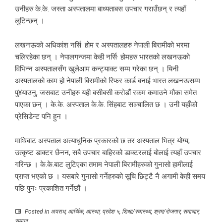
उनीहरु के.के. जस्ता अस्पतालमा बाध्यताबस उपचार गराउँछन् र त्यहाँ
लुटिन्छन् ।
लखनऊको अधिकांश नर्सि· होम र अस्पतालहरु नेपाली बिरामीको भरमा
चलिरहेका छन् । नेपालगन्जमा केही नर्सि· होमहरु भारतको लखनऊको
विभिन्न अस्पतालसँग खुलेआम कन्ट्याक्ट सम्म गरेका छन् । यिनी
अस्पतालको काम हो नेपाली बिरामीको रिफर कार्ड बनाई भारत लखनऊसम्म
पु¥याउनु, जसबाट उनीहरु यही बसीबसी करोडौं रकम कमाउने मौका समेत
पाएका छन् । के.के. अस्पताल के.के. सिंहबाट सञ्चालित छ । उनी यहाँको
प्रेसिडेन्ट पनि हुन ।
माथिबाट अस्पताल अत्याधुनिक प्रकारको छ तर अस्पताल भित्र योग्य,
उत्कृष्ट डाक्टर छैनन, सबै उपचार बाहिरको डाक्टरलाई बोलाई त्यहाँ उपचार
गरिन्छ । के.के.बाट लुटिएका तमाम नेपाली बिरामीहरुको गुनासो हामीलाई
प्राप्त भएको छ । यसबारे गुनासो गर्नेहरुको सूचि छिट्टै नै अगामी केही समय
पछि पुनः प्रकाशित गर्नेछौं ।
Posted in
अपराध
,
आर्थिक
,
आस्था
,
प्रदेश ५
,
शिक्षा/स्वास्थ्य
,
श्रम/रोजगार
,
समाचार
,
समाज