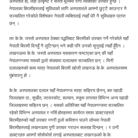
अस्पताल हो, जहाँ उत्कृष्ट र सस्तो मूल्यमा रोगी व्यक्तिको उपचार हुन्छ ।
नेपालका बिरामीहरुलाई सुविधाको लागि अस्पतालले आफ्नो छुट्टै काउन्टर नै
सञ्चालित गरेकोले विशेषकर नेपाली व्यक्तिलाई त्यहाँ धेरै नै सुविधाहरु प्राप्त
छन् ।
तर के.के. जस्तो अस्पताल ठेक्का पद्धतिबाट बिरामीको उपचार गर्ने गरेकोले यहाँ
नेपाली बिरामी दिनहुँ नै लुटिन्छन् भने कही पनि उनको सुनुवाई त्यहाँ हुँदैन ।
लखनऊमा के.के. जस्तो अस्पताल यसकारण फष्टाएका छन् की यहाँ
नेपालगन्जमा यसको ठूलो संख्यामा दलालहरु सञ्चालित छन् । यिनी
दलालहरुको काम मात्र नेपालको बिरामी खोजी लखनऊ के.के. अस्पतालसम्म
पु¥याउनु हो ।
के.के. अस्पतालका दलाल यहाँ नेपालगन्ज मात्र सक्रिय छैनन्, बरु पहाडी
जिल्लाहरु दा·, सुर्खेत, जाजरकोट, सल्यान, रुकुम लगायत विभिन्न अन्य पहाडी
जिल्लाहरुमा सक्रिय छन् । यसको अतिरिक्त यहाँ नेपालगन्जमा सञ्चालित
रहेको विभिन्न अस्पताल र नर्सि·होमहरुमा कार्यरत तमाम डाक्टरहरुले
बिरामीहरुको यहाँ उपचार नगरी ठूलो कमिशन पाउने लोभमा नेपाली
बिरामीहरुलाई लखनऊमा पुगी उपचार गराउन सल्लाह दिन्छन् । र उनी
डाक्टरहरु आफ्नो सोर्सफोर्स लगाई अस्पतालबाट लखनऊको के.के.