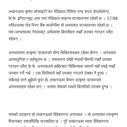
लखनऊमा कृष्णा सोसाइटी फर मेडिकल रिलिफ एण्ड रुरल डेभलेवमेन्ट,
के.के. इन्स्टिच्यूट अफ पारा मेडिकल साइन्स सञ्चालनमा रहेको छ । 57/88
नविउल्लाह रोड रिभर बैंक कलोनीमा यो अस्पताल सञ्चालनमा रहेको छ ।
यस अस्पतालमा नेपालबाट अधिकांश बिरामीहरु त्यहाँ उपचार गराउन जाँदा
रहेछन् ।
अस्पतालमा उत्कृष्ट प्रकारको योग्य चिकित्सकहरु रहेका छैनन् । अस्पताल
अत्याधुनिक र सर्वसुलभ छ । यसकारण कोही नेपाली बिरामी त्यहाँ उपचार
गराउन जाँदा के.के. अस्पतालले बाहिरबाट चिकित्सक आफ्नो यहाँ ल्याई त्यहाँ
उपचार गर्ने गर्छ । एक किसिमले यहाँ उपचार गराउने ठेक्का नै हुन्छ ।
सबैलाई जाने बुझेको कुरा हो, लखनऊमा कैयन उत्कृष्ट प्रकारको
अस्पतालहरु रहेका छन् । जसमा सेवाको भावले बिरामीको उपचार हुन्छ ।
यसको उदाहरण हो लखनऊको विवेकानन्द अस्पताल । यो अस्पताल रामकृष्ण
मिसनबाट दशकौंदेखि सञ्चालित छ । पुरै लखनऊमा मात्र विवेकानन्द