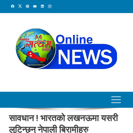
Skip
to
content
सावधान ! भारतको लखनऊमा यसरी
लुटिन्छन् नेपाली बिरामीहरु