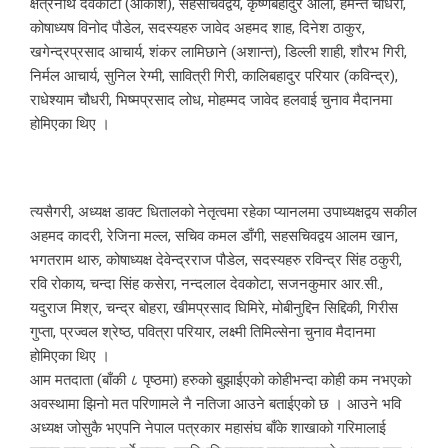
क्षेत्रनाथ देवकोटा (आकाश), सहसचिवद्वय, कृष्णबहादुर ओली, हेमन्त चौधरी,
कोषाध्यष विनोद पौडेल, सदस्यहरु जावेद अहमद शाह, दिनेश ठाकुर,
खगेन्द्रप्रसाद आचार्य, शंकर लामिछाने (अशान्त), डिल्ली शाही, शौरभ गिरी,
निर्मल आचार्य, सुनिल रेग्मी, सावित्री गिरी, कालिबहादुर परियार (कविन्द्र),
राधेश्याम चौधरी, भिष्मप्रसाद लोध, मोहम्मद जावेद हलवाई चुनाव मैदानमा
होमिएका थिए ।
त्यसैगरी, अध्यक्ष डाक्ट धितालको नेतृत्वमा रहेका प्यानलमा उपाध्यक्षद्वय सकील
अहमद कादरी, रेजिना मल्ल, सचिव कमल डाँगी, सहसचिवद्वय आलम खान,
भगतराम थारु, कोषाध्यक्ष देवेन्द्रराज पौडेल, सदस्यहरु रविन्द्र सिंह ठकुरी,
रवि रोकाय, चन्दा सिंह कसेरा, नन्दलाल देवकोटा, सजनकुमार आर.सी.,
यदुराज मिश्र, चन्द्र बोहरा, खीमप्रसाद घिमिरे, मोबीनुद्दिन सिद्दिकी, गिरीस
गुप्ता, प्रज्वल श्रेष्ठ, पवित्रा परियार, लक्ष्मी तिमिल्सेना चुनाव मैदानमा
होमिएका थिए ।
आम मतदाता (बाँकी ८ पृष्ठमा) हरुको बुझाईएको कोहीभन्दा कोही कम नभएको
अवस्थामा झिनो मत परिणामले नै नतिजा आउने बताईएको छ । आउने भवि
अध्यक्ष जोसुकै भएपनि नेपाल पत्रकार महासंघ बाँके शाखाको गरिमालाई