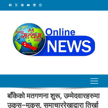
Skip
to
content
बाँकेको मतगणना शुरू, उम्मेदवारहरुमा
उकुस–मुकुस, समाचाररेखाद्वारा तिर्खा