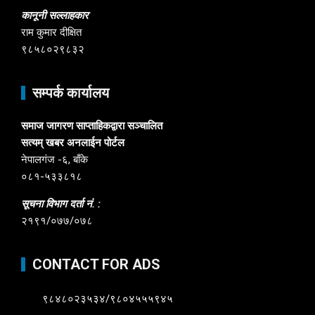
कानूनी सल्लाहकार
राम कुमार दीक्षित
९८५८०२९८३२
सम्पर्क कार्यालय
समाज जागरण साप्ताहिकद्वारा सञ्चालित
सत्यम् खबर अनलाईन पोर्टल
नेपालगंज -६, बाँके
०८१-५३३८१८
सूचना विभाग दर्ता नं. :
२१९१/०७७/०७८
CONTACT FOR ADS
९८४८०२३५३४/९८०४५५५९४५