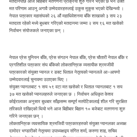
मतदानपछि आज बिहिबार मतगणना प्रक्रिया शुरु गरिने भएको छ भने उक्त
मत परिणाम आउनु अगावै उम्मेदवारहरुलाई उकुस मुकुस भएको देखिन्थ्यो ।
नेपाल पत्रकार महासंघको २६ औं महाधिवेशनमा बाँके शाखाको ३ सय २३
मतदाता रहेको मध्ये बुधबार गरिएको मतदानमा जम्मा २ सय ९६ मत खसेको
निर्वाचन संयोजकले जनाएका छन् ।
नेपाल प्रेस युनियन बाँके, प्रेस संगठन नेपाल बाँके, प्रेस चौतारी नेपाल बाँके र
प्रगतिशील पत्रकार संघ बाँकेको लोकतान्त्रिक व्यसायीक श्रमजीवी
पत्रकारको संयुक्त प्यानल र डक्ट धिताल नेतृत्वको प्यानलले आ–आफ्नो
उम्मेदवारलाई चुनावमा उठाएका थिए ।
संयुक्त प्यानलबाट १ सय ५९ वटा मत खसेको र धिताल प्यानलबाट १ सय
३७ मत खसेको प्यानलहरुले जनाएका छ । निर्वाचन अधिकृत केशव
कोईरालाका अनुसार बुधबार साँझसम्म सम्पूर्ण मतपेटिकालाई शील गरि सुरक्षित
तरिकाले राखिएको थियो भने आज बिहीबार बिहान १० बजेबाट मतगणना शुरु
गरिने जनाएका छन् ।
लोकतान्त्रिक व्यवसायिक श्रमजिवी पत्रकारहरुको संयुक्त प्यानलका अध्यक्ष
दामोदर भण्डारीको नेतृत्वमा उपाध्यक्षद्वय संगित शर्मा, करुणा शाह, सचिव