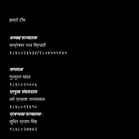
हाम्रो टीम
अध्यक्ष/सञ्चालक
चन्द्रेश्वर राज त्रिपाठी
९८४८०२३५३४/९८०४५५५९४५
सम्पादक
गुरमुरत यादव
९८४८०२५००६
प्रमुख संवाददाता
धर्म प्रकाश जायसवाल
९८४८०१९४१०
प्रबन्धक/सञ्चालक :
सुधिर प्रताप सिंह
९८४८०२७७४२