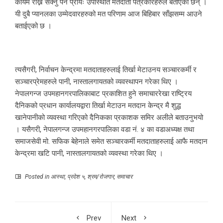
कायम राख्न सक्नु पर्ने प्रायः उपस्थिति मतदाता पत्रकारहरुले बताएका छन् ।
यी दुबै प्यानलका उम्मेदवारहरुको मत परिणाम आज बिहिबार साँझसम्म आउने
बताईएको छ ।
त्यसैगरी, निर्वाचन केन्द्रमा मतदाताहरुलाई तिर्खा मेटाउनय सञ्चारकर्मी र
सञ्चारप्रेमहरुले पानी, नास्तालगायतको व्यवस्थापन गरेका थिए ।
नेपालगन्ज उपमहानगरपालिकाबाट प्रकाशित हुने समाचाररेखा राष्ट्रिय
दैनिकको प्रधान कार्यालयद्वारा तिर्खा मेटाउन मतदान केन्द्र मै शुद्ध
खानेपानीको व्यवस्था गरिएको दैनिकका प्रकाशक समिर अलीले बताउनुभयो
। यसैगरी, नेपालगन्ज उपमहानगरपालिका वडा नं. ४ का वडाअध्यक्ष तथा
समाजसेवी मो. सफिक बेहेनाले समेत सञ्चारकर्मी मतदाताहरुलाई आफै मतदान
केन्द्रमा खटि पानी, नास्तालगायतको व्यवस्था गरेका थिए ।
Posted in
आस्था
,
प्रदेश ५
,
श्रम/रोजगार
,
समाचार
Prev
Next