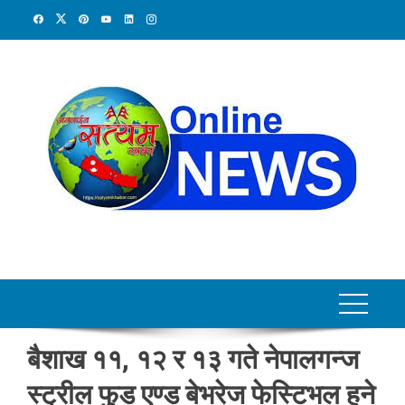
Skip
to
content
बैशाख ११, १२ र १३ गते नेपालगन्ज
स्ट्रील फुड एण्ड बेभरेज फेस्टिभल हुने