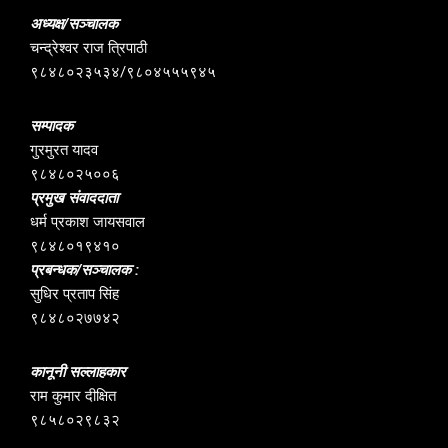
अध्यक्ष/सञ्चालक
चन्द्रेश्वर राज त्रिपाठी
९८४८०२३५३४/९८०४५५५९४५
सम्पादक
गुरमुरत यादव
९८४८०२५००६
प्रमुख संवाददाता
धर्म प्रकाश जायसवाल
९८४८०१९४१०
प्रबन्धक/सञ्चालक :
सुधिर प्रताप सिंह
९८४८०२७७४२
कानूनी सल्लाहकार
राम कुमार दीक्षित
९८५८०२९८३२