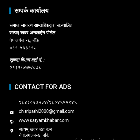
सम्पर्क कार्यालय
समाज जागरण साप्ताहिकद्वारा सञ्चालित
सत्यम् खबर अनलाईन पोर्टल
नेपालगंज -६, बाँके
०८१-५३३८१८
सूचना विभाग दर्ता नं. :
२१९१/०७७/०७८
CONTACT FOR ADS
९८४८०२३५३४/९८०४५५५९४५
ch.tripathi2000@gmail.com
www.satyamkhabar.com
सत्यम् खवर डट कम
नेपालगञ्ज-६, बाँके