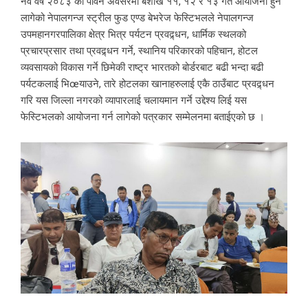
नव वर्ष २०८३ को पावन अवसरमा बैशाख ११, १२ र १३ गते आयोजना हुन
लागेको नेपालगन्ज स्ट्रील फुड एण्ड बेभरेज फेस्टिभलले नेपालगन्ज
उपमहानगरपालिका क्षेत्र भित्र पर्यटन प्रवद्र्धन, धार्मिक स्थलको
प्रचारप्रसार तथा प्रवद्र्धन गर्ने, स्थानिय परिकारको पहिचान, होटल
व्यवसायको विकास गर्ने छिमेकी राष्ट्र भारतको बोर्डरबाट बढी भन्दा बढी
पर्यटकलाई भिœयाउने, तारे होटलका खानाहरुलाई एकै ठाउँबाट प्रवद्र्धन
गरि यस जिल्ला नगरको व्यापारलाई चलायमान गर्ने उद्देश्य लिई यस
फेस्टिभलको आयोजना गर्न लागेको पत्रकार सम्मेलनमा बताईएको छ ।