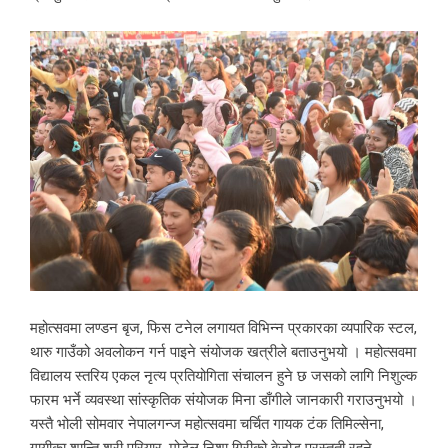
महोत्सवमा लण्डन बृज, फिस टनेल लगायत विभिन्न प्रकारका व्यपारिक स्टल,
थारु गाउँको अवलोकन गर्न पाइने संयोजक खत्रीले बताउनुभयो । महोत्सवमा
विद्यालय स्तरिय एकल नृत्य प्रतियोगिता संचालन हुने छ जसको लागि निशुल्क
फारम भर्ने व्यवस्था सांस्कृतिक संयोजक मिना डाँगीले जानकारी गराउनुभयो ।
यस्तै भोली सोमवार नेपालगन्ज महोत्सवमा चर्चित गायक टंक तिमिल्सेना,
गायीका शान्ति श्री परियार, मोडेल निशा गिरीको बेजोड प्रस्तुती रहने