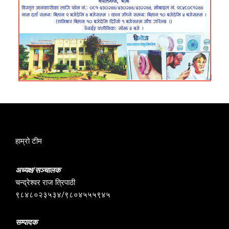
हाम्रो टीम
अध्यक्ष/सञ्चालक
चन्द्रेश्वर राज त्रिपाठी
९८४८०२३५३४/९८०४५५५९४५
सम्पादक