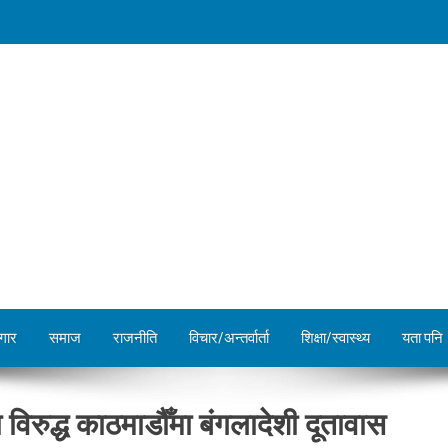
गार
समाज
राजनीति
विचार/अन्तर्वार्ता
शिक्षा/स्वास्थ्य
यता पनि
या विरुद्ध काठमाडौँमा बंगलादेशी दूतावास