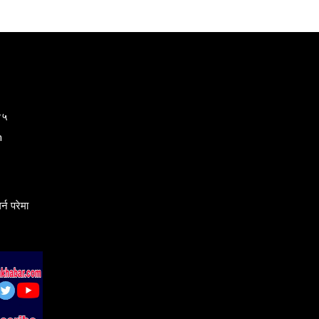
४५
m
्न परेमा