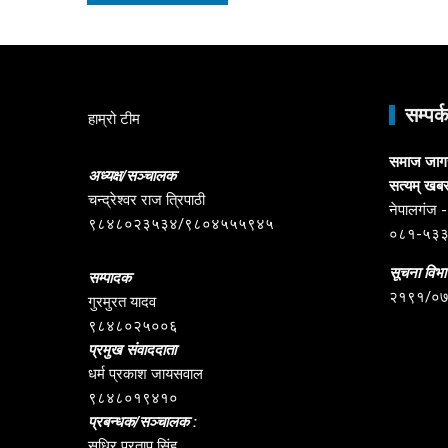
सम्पर्
हाम्रो टीम
समाज जागरण
अध्यक्ष/सञ्चालक
सत्यम् खब
चन्द्रेश्वर राज त्रिपाठी
नेपालगंज -६
९८४८०२३५३४/९८०४५५५९४५
०८१-५३
सूचना विभाग
सम्पादक
२१९१/०
गुरमुरत यादव
९८४८०२५००६
प्रमुख संवाददाता
धर्म प्रकाश जायसवाल
९८४८०१९४१०
प्रबन्धक/सञ्चालक :
सुधिर प्रताप सिंह