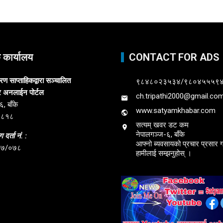
क कार्यालय
CONTACT FOR ADS
 साप्ताहिकद्वारा सञ्चालित
९८४८०२३५३४/९८०४५५५९
र अनलाईन पोर्टल
ch.tripathi2000@gmail.co
, बाँके
www.satyamkhabar.com
३८१८
सत्यम् खवर डट कम
नेपालगञ्ज-६, बाँके
 दर्ता नं. :
आफ्नो ब्यवसायको प्रचार प्रसार गर
७७/०७८
हामीलाई सम्झनुहोस् ।