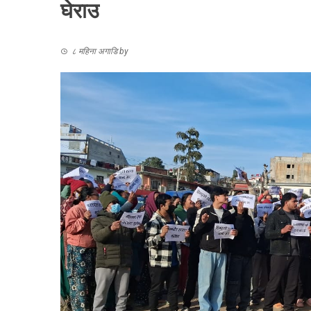
घेराउ
८ महिना अगाडि
by