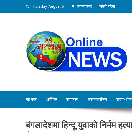
Skip
Thursday, August 6
सत्यम खबर
हाम्रो बारेमा
to
content
गृह पृष्ठ
आर्थिक
समाचार
कला/साहित्य
श्रम/रोज
बंगलादेशमा हिन्दू युवाको निर्मम हत्