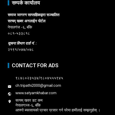
सम्पर्क कार्यालय
समाज जागरण साप्ताहिकद्वारा सञ्चालित
सत्यम् खबर अनलाईन पोर्टल
नेपालगंज -६, बाँके
०८१-५३३८१८
सूचना विभाग दर्ता नं. :
२१९१/०७७/०७८
CONTACT FOR ADS
९८४८०२३५३४/९८०४५५५९४५
ch.tripathi2000@gmail.com
www.satyamkhabar.com
सत्यम् खवर डट कम
नेपालगञ्ज-६, बाँके
आफ्नो ब्यवसायको प्रचार प्रसार गर्न परेमा हामीलाई सम्झनुहोस् ।