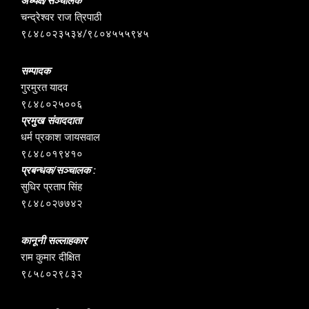
अध्यक्ष/सञ्चालक
चन्द्रेश्वर राज त्रिपाठी
९८४८०२३५३४/९८०४५५५९४५
सम्पादक
गुरमुरत यादव
९८४८०२५००६
प्रमुख संवाददाता
धर्म प्रकाश जायसवाल
९८४८०१९४१०
प्रबन्धक/सञ्चालक :
सुधिर प्रताप सिंह
९८४८०२७७४२
कानूनी सल्लाहकार
राम कुमार दीक्षित
९८५८०२९८३२