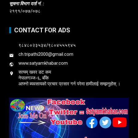
सूचना विभाग दर्ता नं. :
२१९१/०७७/०७८
CONTACT FOR ADS
९८४८०२३५३४/९८०४५५५९४५
ch.tripathi2000@gmail.com
www.satyamkhabar.com
सत्यम् खवर डट कम
नेपालगञ्ज-६, बाँके
आफ्नो ब्यवसायको प्रचार प्रसार गर्न परेमा हामीलाई सम्झनुहोस् ।