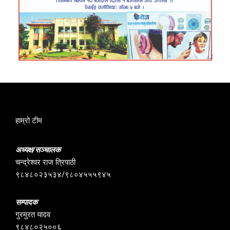
हाम्रो टीम
अध्यक्ष/सञ्चालक
चन्द्रेश्वर राज त्रिपाठी
९८४८०२३५३४/९८०४५५५९४५
सम्पादक
गुरमुरत यादव
९८४८०२५००६