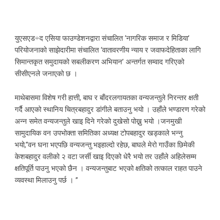
युएसएड÷द एसिया फाउण्डेशनद्वारा संचालित ‘नागरिक समाज र मिडिया’
परियोजनाको साझेदारीमा संचालित ‘वातावरणीय न्याय र जवाफदेहिताका लागि
सिमान्तकृत समुदायको सबलीकरण अभियान’ अन्तर्गत सम्वाद गरिएको
सीसीएनले जनाएको छ ।
माथेबासमा विशेष गरी हात्ती, बाघ र बाँदरलगायतका वन्यजन्तुले निरन्तर क्षती
गर्दै आएको स्थानिय चित्रबहादुर डांगीले बताउनु भयो । उहाँले भण्डारण गरेको
अन्न समेत वन्यजन्तुले खाइ दिने गरेको दुखेसो पोख्नु भयो ।जनमुखी
सामुदायिक वन उपभोक्ता समितिका अध्यक्ष टोपबहादुर खड्काले भन्नु
भयो,“वन घना भएपछि वन्यजन्तु भइहाल्दो रहेछ, बाघले मेरो गाउँका छिमेकी
केशबहादुर वलीको २ वटा जर्सी खाइ दिएको धेरै भयो तर उहाँले अहिलेसम्म
क्षतिपूर्ति पाउनु भएको छैन । वन्यजन्तुबाट भएको क्षतिको तत्काल राहत पाउने
व्यवस्था मिलाउनु पर्छ । ”