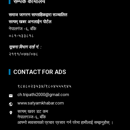
सम्पर्क कार्यालय
समाज जागरण साप्ताहिकद्वारा सञ्चालित
सत्यम् खबर अनलाईन पोर्टल
नेपालगंज -६, बाँके
०८१-५३३८१८
सूचना विभाग दर्ता नं. :
२१९१/०७७/०७८
CONTACT FOR ADS
९८४८०२३५३४/९८०४५५५९४५
ch.tripathi2000@gmail.com
www.satyamkhabar.com
सत्यम् खवर डट कम
नेपालगञ्ज-६, बाँके
आफ्नो ब्यवसायको प्रचार प्रसार गर्न परेमा हामीलाई सम्झनुहोस् ।