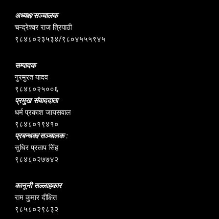
अध्यक्ष/सञ्चालक
चन्द्रेश्वर राज त्रिपाठी
९८४८०२३५३४/९८०४५५५९४५
सम्पादक
गुरमुरत यादव
९८४८०२५००६
प्रमुख संवाददाता
धर्म प्रकाश जायसवाल
९८४८०१९४१०
प्रबन्धक/सञ्चालक :
सुधिर प्रताप सिंह
९८४८०२७७४२
कानूनी सल्लाहकार
राम कुमार दीक्षित
९८५८०२९८३२