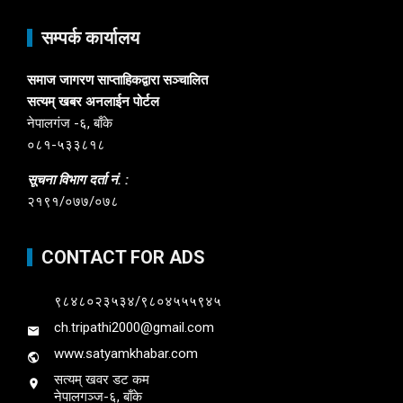
सम्पर्क कार्यालय
समाज जागरण साप्ताहिकद्वारा सञ्चालित
सत्यम् खबर अनलाईन पोर्टल
नेपालगंज -६, बाँके
०८१-५३३८१८
सूचना विभाग दर्ता नं. :
२१९१/०७७/०७८
CONTACT FOR ADS
९८४८०२३५३४/९८०४५५५९४५
ch.tripathi2000@gmail.com
www.satyamkhabar.com
सत्यम् खवर डट कम
नेपालगञ्ज-६, बाँके