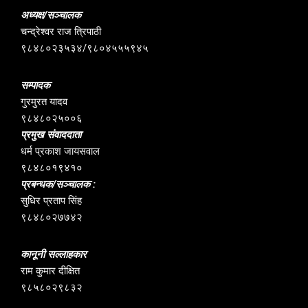
अध्यक्ष/सञ्चालक
चन्द्रेश्वर राज त्रिपाठी
९८४८०२३५३४/९८०४५५५९४५
सम्पादक
गुरमुरत यादव
९८४८०२५००६
प्रमुख संवाददाता
धर्म प्रकाश जायसवाल
९८४८०१९४१०
प्रबन्धक/सञ्चालक :
सुधिर प्रताप सिंह
९८४८०२७७४२
कानूनी सल्लाहकार
राम कुमार दीक्षित
९८५८०२९८३२