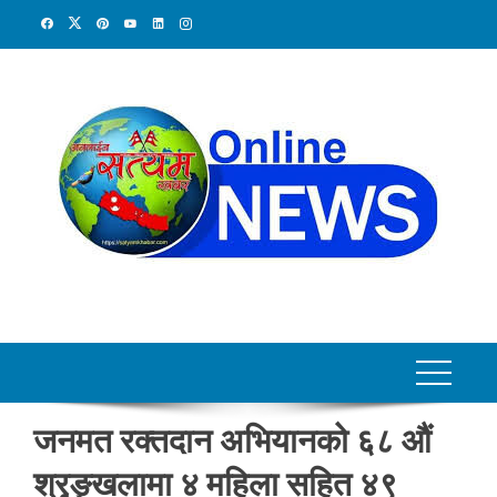
Skip
to
content
जनमत रक्तदान अभियानको ६८ औं
श्रृङ्खलामा ४ महिला सहित ४९