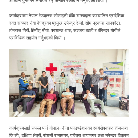
आश्वीन पुनमगर लगायत ४९ जनाले रक्तदान गर्नुभएको थियो ।
कार्यक्रममा नेपाल रेडक्रस सोसाइटी बाँके शाखाद्वारा सञ्चालित प्रादेशिक
रक्त सञ्चार सेवा केन्द्रका प्रमुख उपेन्द्र रेग्मी, सोम प्रकाश सापकोटा,
होमराज गिरी, हिमाँशु मौर्या, प्रशान्त थारु, सञ्जय बढही र वीरेन्द्र योगीले
प्राविधिक सहयोग गर्नुभएको थियो ।
कार्यक्रमलाई सफल पार्न गोपाल–नीना फाउण्डेशनका स्वयंसेवकहरु विजयन्त
जि.सी., दक्षिणा क्षेत्री, रोशनी रानामगर, पवित्रा थापामगर तथा नरेन्द्र विक्रम