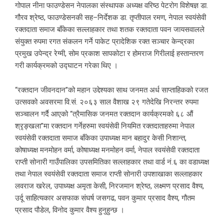
गोपाल नीना फाउण्डेसन नेपालका संस्थापक अध्यक्ष वरिष्ठ पेटरोग विशेषज्ञ डा.
गौरव श्रेष्ठ, फाउण्डेसनकी सह–निर्देशक डा. तृप्तीपाल रमण, नेपाल स्वयंसेवी
रक्तदाता समाज बाँकेका सल्लाहकार तथा शतक रक्तदाता पवन जायसवालले
संयुक्त रुपमा रगत संकलन गर्ने पाकेट प्रादेशिक रक्त सञ्चार केन्द्रका
प्रमुख उपेन्द्र रेग्मी, सोम प्रकाश सापकोटा र होमराज गिरीलाई हस्तान्तरण
गरी कार्यक्रमको उद्घाटन गरेका थिए ।
“रक्तदान जीवनदान”को महान उद्देश्यका साथ जनमत अर्ध साप्ताहिकको रजत
उत्सवको अवसरमा वि.सं. २०६३ साल वैशाख २९ गतेदेखि निरन्तर रुपमा
सञ्चालन गर्दै आएको “त्रैमासिक जनमत रक्तदान कार्यक्रमको ६८ औं
श्रृङ्खला”मा रक्तदान गर्नेहरुमा स्वयंसेवी नियमित रक्तदाताहरुमा नेपाल
स्वयंसेवी रक्तदाता समाज बाँकेका उपाध्यक्ष मान बहादुर केसी निशान्त,
कोषाध्यक्ष मनमोहन वर्मा, कोषाध्यक्ष मनमोहन वर्मा, नेपाल स्वयंसेवी रक्तदाता
राप्ती सोनारी गाउँपालिका उपसमितिका सल्लाहकार तथा वार्ड नं.६ का वडाध्यक्ष
तथा नेपाल स्वयंसेवी रक्तदाता समाज राप्ती सोनारी उपशाखाका सल्लाहकार
लवराज खरेल, उपाध्यक्ष अमृता केसी, निरजमान श्रेष्ठ, लक्ष्मण प्रसाद वैश्य,
उर्दू साहित्यकार असफाक संघर्ष जसगढ, पवन कुमार प्रसाद वैश्य, गौतम
प्रसाद पौडेल, विनोद कुमार वैश्य हुनुहुन्छ ।