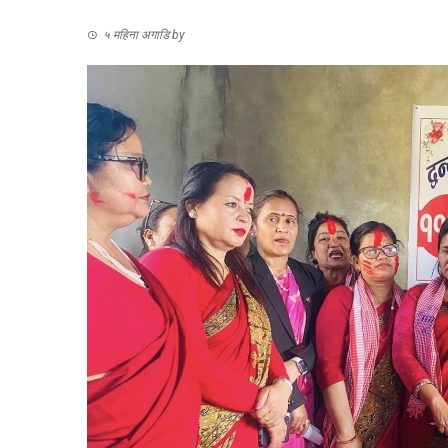
५ महिना अगाडि
by