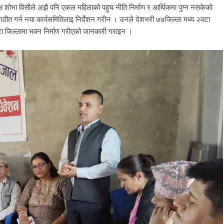
यक्ष शोभा विसीले अझै पनि एकल महिलाको पहुच नीति निर्माण र आर्थिकमा पुग्न नसकेको
ठीत गर्न नया कार्यसमितिलाइ निर्देशन गरीन । उनले देशभरी ७७जिल्ला मध्य २वटा
ा जिल्लामा भवन निर्माण गरीएको जानकारी गराइन ।