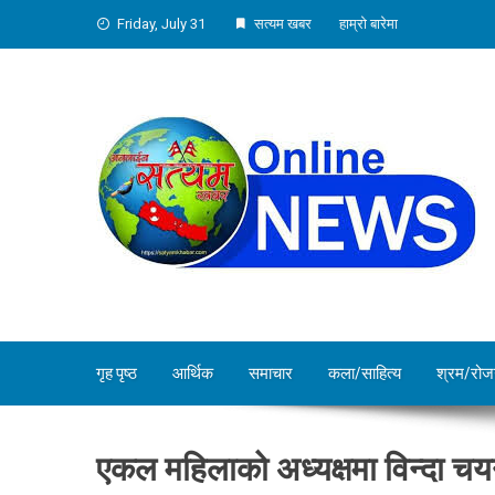
Skip
Friday, July 31
सत्यम खबर
हाम्रो बारेमा
to
content
गृह पृष्ठ
आर्थिक
समाचार
कला/साहित्य
श्रम/रोज
एकल महिलाको अध्यक्षमा विन्दा च