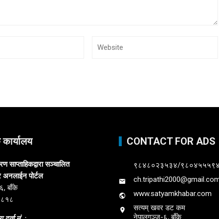
क कार्यालय
CONTACT FOR ADS
 साप्ताहिकद्वारा सञ्चालित
९८४८०२३५३४/९८०४५५५९
र अनलाईन पोर्टल
ch.tripathi2000@gmail.co
, बाँके
www.satyamkhabar.com
३८१८
सत्यम् खवर डट कम
नेपालगञ्ज-६, बाँके
 दर्ता नं. :