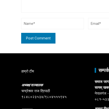
सम्पर्
हाम्रो टीम
समाज जागरण
अध्यक्ष/सञ्चालक
सत्यम् खब
चन्द्रेश्वर राज त्रिपाठी
नेपालगंज -६
९८४८०२३५३४/९८०४५५५९४५
०८१-५३
सूचना विभाग