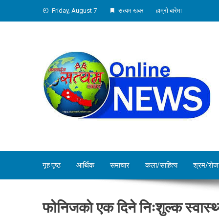
Skip
Friday, August 7
सत्यम खबर
हाम्रो बारेमा
to
content
गृह पृष्ठ
आर्थिक
समाचार
कला/साहित्य
श्रम/रोज
फोनिजकाे एक दिने निःशुल्क स्वास