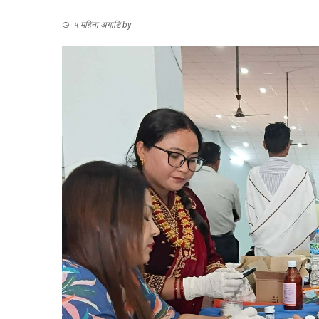
५ महिना अगाडि
by