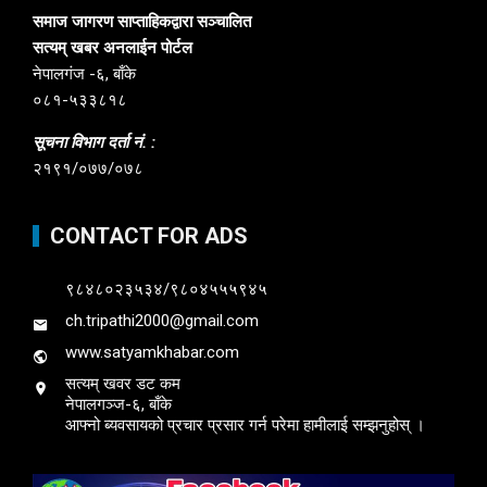
समाज जागरण साप्ताहिकद्वारा सञ्चालित
सत्यम् खबर अनलाईन पोर्टल
नेपालगंज -६, बाँके
०८१-५३३८१८
सूचना विभाग दर्ता नं. :
२१९१/०७७/०७८
CONTACT FOR ADS
९८४८०२३५३४/९८०४५५५९४५
ch.tripathi2000@gmail.com
www.satyamkhabar.com
सत्यम् खवर डट कम
नेपालगञ्ज-६, बाँके
आफ्नो ब्यवसायको प्रचार प्रसार गर्न परेमा हामीलाई सम्झनुहोस् ।