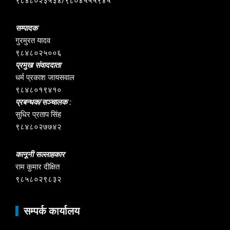
९८४८०२३५३४/९८०४५५५९४५
सम्पादक
गुरमुरत यादव
९८४८०२५००६
प्रमुख संवाददाता
धर्म प्रकाश जायसवाल
९८४८०१९४१०
प्रबन्धक/सञ्चालक :
सुधिर प्रताप सिंह
९८४८०२७७४२
कानूनी सल्लाहकार
राम कुमार दीक्षित
९८५८०२९८३२
सम्पर्क कार्यालय