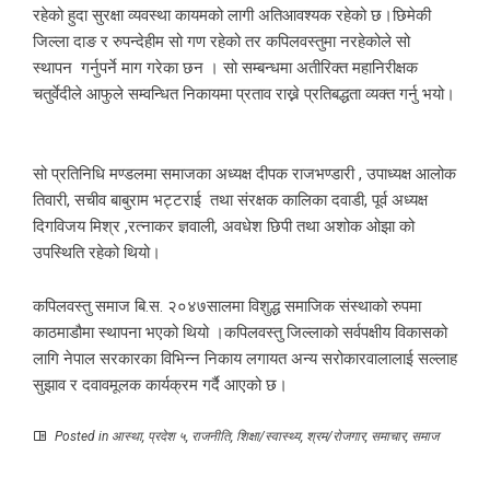
रहेको हुदा सुरक्षा व्यवस्था कायमको लागी अतिआवश्यक रहेको छ।छिमेकी
जिल्ला दाङ र रुपन्देहीम सो गण रहेको तर कपिलवस्तुमा नरहेकोले सो
स्थापन गर्नुपर्ने माग गरेका छन । सो सम्बन्धमा अतीरिक्त महानिरीक्षक
चतुर्वेदीले आफुले सम्वन्धित निकायमा प्रताव राख्ने प्रतिबद्धता व्यक्त गर्नु भयो।
सो प्रतिनिधि मण्डलमा समाजका अध्यक्ष दीपक राजभण्डारी , उपाध्यक्ष आलोक
तिवारी, सचीव बाबुराम भट्टराई तथा संरक्षक कालिका दवाडी, पूर्व अध्यक्ष
दिगविजय मिश्र ,रत्नाकर ज्ञवाली, अवधेश छिपी तथा अशोक ओझा को
उपस्थिति रहेको थियो।
कपिलवस्तु समाज बि.स. २०४७सालमा विशुद्ध समाजिक संस्थाको रुपमा
काठमाडौमा स्थापना भएको थियो ।कपिलवस्तु जिल्लाको सर्वपक्षीय विकासको
लागि नेपाल सरकारका विभिन्न निकाय लगायत अन्य सरोकारवालालाई सल्लाह
सुझाव र दवावमूलक कार्यक्रम गर्दै आएको छ।
Posted in
आस्था
,
प्रदेश ५
,
राजनीति
,
शिक्षा/स्वास्थ्य
,
श्रम/रोजगार
,
समाचार
,
समाज