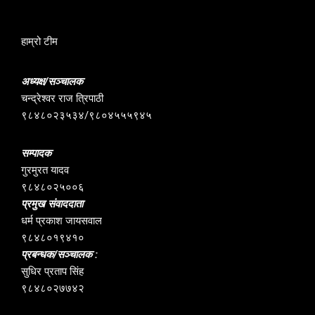
हाम्रो टीम
अध्यक्ष/सञ्चालक
चन्द्रेश्वर राज त्रिपाठी
९८४८०२३५३४/९८०४५५५९४५
सम्पादक
गुरमुरत यादव
९८४८०२५००६
प्रमुख संवाददाता
धर्म प्रकाश जायसवाल
९८४८०१९४१०
प्रबन्धक/सञ्चालक :
सुधिर प्रताप सिंह
९८४८०२७७४२