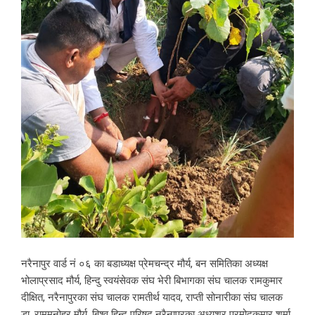
नरैनापुर वार्ड नं ०६ का बडाध्यक्ष प्रेमचन्द्र मौर्य, बन समितिका अध्यक्ष
भोलाप्रसाद मौर्य, हिन्दु स्वयंसेवक संघ भेरी बिभागका संघ चालक रामकुमार
दीक्षित, नरैनापुरका संघ चालक रामतीर्थ यादव, राप्ती सोनारीका संघ चालक
डा. राममनोहर मौर्य, बिश्व हिन्दु परिषद नरैनापुरका अध्यश्र प्रमोदकुमार शर्मा,