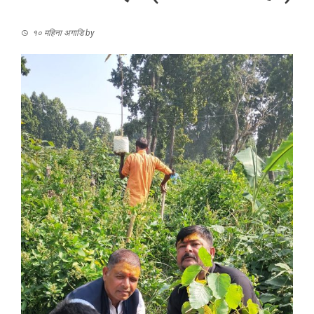
१० महिना अगाडि
by