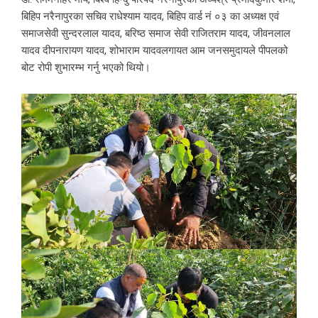
बिहिप नरैनापुरका सचिव राधेश्याम यादव, बिहिप वार्ड नं ०३ का अध्यक्ष एवं
समाजसेवी सुन्दरलाल यादव, बरिष्ठ समाज सेवी राजितराम यादव, जीवनलाल
यादव दीपनारायण यादव, शोभाराम यादवलगायत आम जनसमुदायले पीपलको
बोट रोपी शुभारम्भ गर्नु भएको थियो।