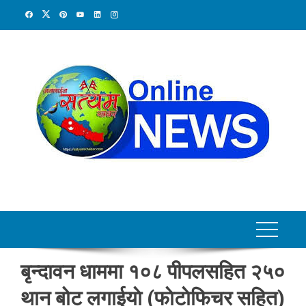
Skip
to
content
बृन्दावन धाममा १०८ पीपलसहित २५०
थान बोट लगाईयाे (फाेटाेफिचर सहित)