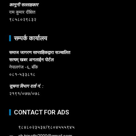
कानूनी सल्लाहकार
राम कुमार दीक्षित
९८५८०२९८३२
सम्पर्क कार्यालय
समाज जागरण साप्ताहिकद्वारा सञ्चालित
सत्यम् खबर अनलाईन पोर्टल
नेपालगंज -६, बाँके
०८१-५३३८१८
सूचना विभाग दर्ता नं. :
२१९१/०७७/०७८
CONTACT FOR ADS
९८४८०२३५३४/९८०४५५५९४५
ch.tripathi2000@gmail.com