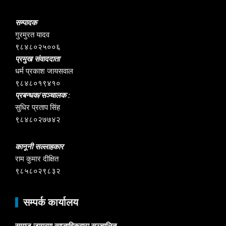
सम्पादक
गुरमुरत यादव
९८४८०२५००६
प्रमुख संवाददाता
धर्म प्रकाश जायसवाल
९८४८०१९४१०
प्रबन्धक/सञ्चालक :
सुधिर प्रताप सिंह
९८४८०२७७४२
कानूनी सल्लाहकार
राम कुमार दीक्षित
९८५८०२९८३२
सम्पर्क कार्यालय
समाज जागरण साप्ताहिकद्वारा सञ्चालित