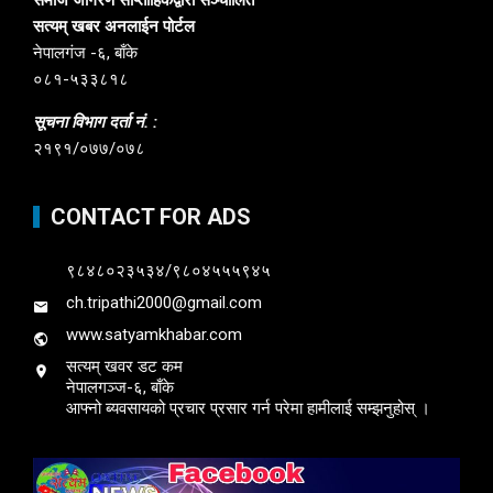
सत्यम् खबर अनलाईन पोर्टल
नेपालगंज -६, बाँके
०८१-५३३८१८
सूचना विभाग दर्ता नं. :
२१९१/०७७/०७८
CONTACT FOR ADS
९८४८०२३५३४/९८०४५५५९४५
ch.tripathi2000@gmail.com
www.satyamkhabar.com
सत्यम् खवर डट कम
नेपालगञ्ज-६, बाँके
आफ्नो ब्यवसायको प्रचार प्रसार गर्न परेमा हामीलाई सम्झनुहोस् ।