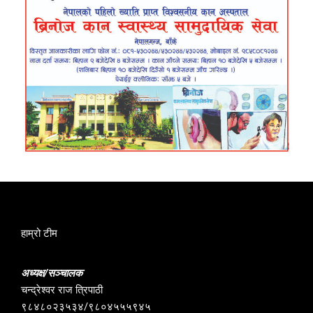
हाम्रो टीम
अध्यक्ष/सञ्चालक
चन्द्रेश्वर राज त्रिपाठी
९८४८०२३५३४/९८०४५५५९४५