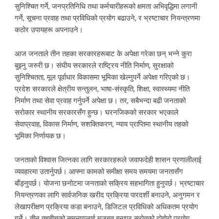
सुनिश्चित गर्ने, जनप्रतिनिधि तथा कर्मचारीहरूको क्षमता अभिवृद्धिमा लगानी
गर्ने, सूचना प्रवाह तथा प्रविधिको प्रयोग बढाउने, र भ्रष्टाचार नियन्त्रणमा
कठोर उपायहरू अपनाउने।
आज जनताले तीन तहका सरकारहरूबाट के अपेक्षा गरेका छन् भन्ने कुरा
बुझ्नु जरुरी छ। संघीय सरकारले राष्ट्रिय नीति निर्माण, सुरक्षाको
सुनिश्चितता, मूल पूर्वाधार विकासमा भूमिका खेल्नुपर्ने अपेक्षा गरिएको छ।
प्रदेश सरकारले क्षेत्रीय सन्तुलन, भाषा-संस्कृति, शिक्षा, स्वास्थ्यमा नीति
निर्माण तथा सेवा प्रवाह गर्नुपर्ने अपेक्षा छ। तर, सबैभन्दा बढी जनताको
सरोकार स्थानीय सरकारसँग हुन्छ। घरनजिकको सरकार भएकाले
सेवाप्रवाह, विकास निर्माण, सशक्तिकरण, न्याय प्राप्तिमा स्थानीय तहको
भूमिका निर्णायक छ।
जनताको विश्वास जित्नका लागि सरकारहरूले जवाफदेही शासन प्रणालीलाई
व्यवहारमा उतार्नुपर्छ। आफ्ना कामको समीक्षा समय समयमा जनतासँग
बाँड्नुपर्छ। योजना छनोटमा जनताको सक्रिय सहभागिता हुनुपर्छ। भ्रष्टाचार
नियन्त्रणका लागि सार्वजनिक खरीद प्रक्रिया पारदर्शी बनाउने, अनुगमन र
लेखापरीक्षण प्रक्रिया कडा बनाउने, डिजिटल प्रविधिको अधिकतम प्रयोग
गर्ने। तीन तहबीचको समन्वयलाई मजबुत बनाएर स्रोतको दोहोरो प्रयोग