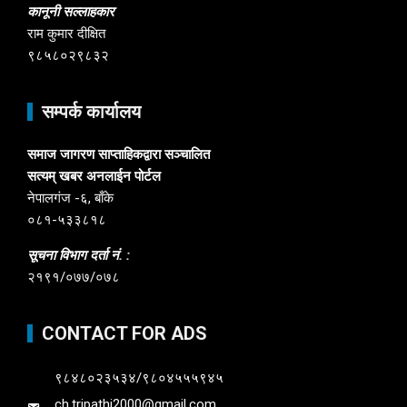
कानूनी सल्लाहकार
राम कुमार दीक्षित
९८५८०२९८३२
सम्पर्क कार्यालय
समाज जागरण साप्ताहिकद्वारा सञ्चालित
सत्यम् खबर अनलाईन पोर्टल
नेपालगंज -६, बाँके
०८१-५३३८१८
सूचना विभाग दर्ता नं. :
२१९१/०७७/०७८
CONTACT FOR ADS
९८४८०२३५३४/९८०४५५५९४५
ch.tripathi2000@gmail.com