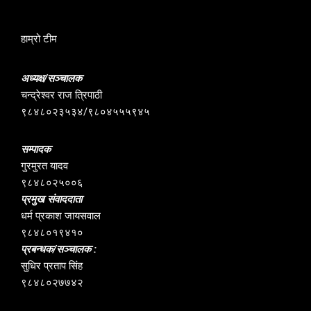
हाम्रो टीम
अध्यक्ष/सञ्चालक
चन्द्रेश्वर राज त्रिपाठी
९८४८०२३५३४/९८०४५५५९४५
सम्पादक
गुरमुरत यादव
९८४८०२५००६
प्रमुख संवाददाता
धर्म प्रकाश जायसवाल
९८४८०१९४१०
प्रबन्धक/सञ्चालक :
सुधिर प्रताप सिंह
९८४८०२७७४२