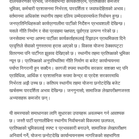
दलियकरणको प्रभाव, जनसेवाभन्दा कार्यकर्ताप्रेम, प्रतिपक्षको कमजोर
भूमिका, कर्मचारी प्रशासनमा निर्भरता, पारदर्शिता र जवाफदेहिताको अभाव।
वर्तमानमा अधिकांश स्थानीय तहमा दलिय उम्मेदवारमार्फत निर्वाचन हुन्छ।
जनप्रतिनिधिहरूको कार्यप्रणालीमा पार्टीको निर्देशन प्रभावशाली देखिन्छ।
यसले नीति निर्माण र सेवा प्रवाहमा पक्षपात, पूर्वाग्रह उत्पन्न गरेको छ।
जनसेवामा भन्दा आफ्ना पार्टीका कार्यकर्ताहरूलाई रिझाउन प्राथमिकता दिने
प्रवृत्तिले सेवाको गुणस्तरमा ह्रास आएको छ। विकास योजना ठेक्कापट्टा
वितरणमा पनि पार्टीगत झुकाव देखिएको छ। स्थानीय तहमा प्रतिपक्षको भूमिका
न्यून छ। प्रतिपक्षको अनुपस्थितिमा नीति निर्माण वा बजेट कार्यान्वयनमा
पर्याप्त निगरानी हुन सक्दैन। कागजी रुपमा स्थानीय सरकार सशक्त भए पनि
प्राविधिक, आर्थिक र प्रशासनिक रूपमा केन्द्र वा प्रदेश सरकारमाथि
निर्भरता अझै उच्च छ। कतिपय स्थानीय तहमा योजना छनोटदेखि बजेट
खर्चसम्म पारदर्शिता अभाव देखिन्छ। जनगुनासो, सामाजिक लेखापरीक्षणजस्ता
अभ्यासहरू कमजोर छन्।
यी समस्याको समाधानका लागि सुधारका उपायहरू अवलम्बन गर्न आवश्यक
छ। जस्तै पार्टी प्रणालीबिना स्थानीय निर्वाचनको विकल्पमा छलफल,
प्रतिपक्षको भूमिकालाई स्पष्ट र प्रभावकारी बनाउने, सामाजिक लेखापरीक्षण
अनिवार्य गर्ने, योजना छनोटदेखि कार्यान्वयनसम्म नागरिकको सहभागिता