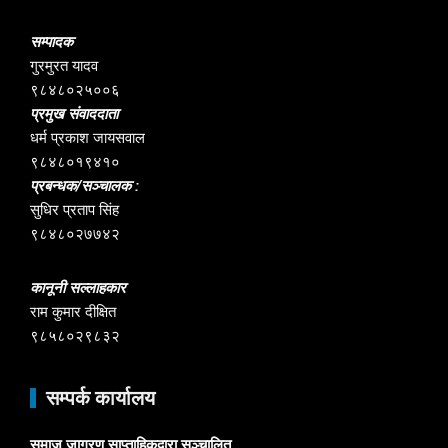
सम्पादक
गुरमुरत यादव
९८४८०२५००६
प्रमुख संवाददाता
धर्म प्रकाश जायसवाल
९८४८०१९४१०
प्रबन्धक/सञ्चालक :
सुधिर प्रताप सिंह
९८४८०२७७४२
कानूनी सल्लाहकार
राम कुमार दीक्षित
९८५८०२९८३२
सम्पर्क कार्यालय
समाज जागरण साप्ताहिकद्वारा सञ्चालित