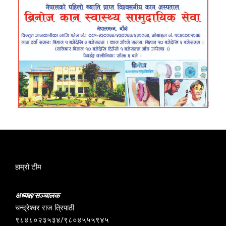
हाम्रो टीम
अध्यक्ष/सञ्चालक
चन्द्रेश्वर राज त्रिपाठी
९८४८०२३५३४/९८०४५५५९४५