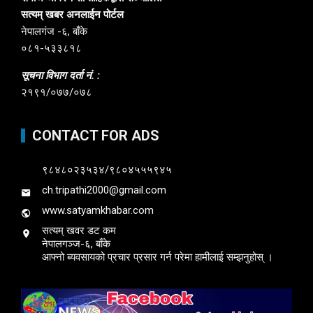
सत्यम् खबर अनलाईन पोर्टल
नेपालगंज -६, बाँके
०८१-५३३८१८
सूचना विभाग दर्ता नं. :
२१९१/०७७/०७८
CONTACT FOR ADS
९८४८०२३५३४/९८०४५५५९४५
ch.tripathi2000@gmail.com
www.satyamkhabar.com
सत्यम् खवर डट कम
नेपालगञ्ज-६, बाँके
आफ्नो ब्यवसायको प्रचार प्रसार गर्न परेमा हामीलाई सम्झनुहोस् ।