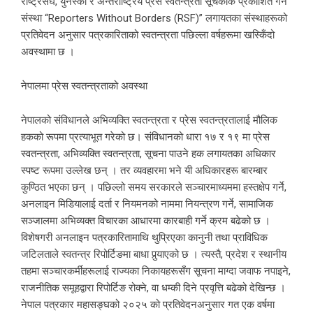
राष्ट्रसंघ, युनेस्को र अन्तर्राष्ट्रिय प्रेस स्वतन्त्रता सूचकांक प्रकाशित गर्ने
संस्था “Reporters Without Borders (RSF)” लगायतका संस्थाहरूको
प्रतिवेदन अनुसार पत्रकारिताको स्वतन्त्रता पछिल्ला वर्षहरूमा खस्किँदो
अवस्थामा छ ।
नेपालमा प्रेस स्वतन्त्रताको अवस्था
नेपालको संविधानले अभिव्यक्ति स्वतन्त्रता र प्रेस स्वतन्त्रतालाई मौलिक
हकको रूपमा प्रत्याभूत गरेको छ। संविधानको धारा १७ र १९ मा प्रेस
स्वतन्त्रता, अभिव्यक्ति स्वतन्त्रता, सूचना पाउने हक लगायतका अधिकार
स्पष्ट रूपमा उल्लेख छन् । तर व्यवहारमा भने यी अधिकारहरू बारम्बार
कुण्ठित भएका छन् । पछिल्लो समय सरकारले सञ्चारमाध्यममा हस्तक्षेप गर्ने,
अनलाइन मिडियालाई दर्ता र नियमनको नाममा नियन्त्रण गर्ने, सामाजिक
सञ्जालमा अभिव्यक्त विचारका आधारमा कारबाही गर्ने क्रम बढेको छ ।
विशेषगरी अनलाइन पत्रकारितामाथि थुप्रिएका कानुनी तथा प्राविधिक
जटिलताले स्वतन्त्र रिपोर्टिङमा बाधा पुर्‍याएको छ । त्यस्तै, प्रदेश र स्थानीय
तहमा सञ्चारकर्मीहरूलाई राज्यका निकायहरूसँग सूचना माग्दा जवाफ नपाइने,
राजनीतिक समूहद्वारा रिपोर्टिङ रोक्ने, वा धम्की दिने प्रवृत्ति बढेको देखिन्छ ।
नेपाल पत्रकार महासङ्घको २०२५ को प्रतिवेदनअनुसार गत एक वर्षमा