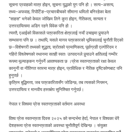
सूचना प्रवाहको मात्र होइन, सूचना युद्धको युग पनि हो । सत्य–असत्य,
तथ्य–अफवाह, रिपोर्टिङ–प्रचारबीचको सीमाना धमिलो बनिरहेका बेला
“साहस” भनेको केवल जोखिम लिने कुरा होइन, नैतिकता, सत्यता र
उत्तरदायित्वमा अडिग रहने विवेक पनि हो ।
त्यस्तै, एआईको विकासले पत्रकारिता क्षेत्रलाई नयाँ उचाइमा पुर्‍याउने
सम्भावना पनि छ । तथापि, यसले मानव पत्रकारको भूमिकालाई चुनौती दिएको
छ—विशेषगरी तथ्यको शुद्धता, स्रोतको प्रमाणिकता, पूर्वाग्रही एल्गोरिदम र
गहिरो विश्लेषणको स्थानमा सतही स्वतः उत्पादनले पुर्‍याउने क्षतिलाई गम्भीर
रूपमा मूल्याङ्कन गर्नुपर्ने आवश्यकता छ ।प्रेस स्वतन्त्रताको रक्षा केवल
कानुनी वा नीतिगत स्तरमा मात्र होइन, प्राविधिक र नैतिक दृष्टिकोणबाट पनि
हुनुपर्छ ।
कृत्रिम बुद्धिमत्ता, जब पत्रकारितासँग जोडिन्छ, तब त्यसको नियमन,
उत्तरदायित्व र मानवीय हस्तक्षेप सुनिश्चित गर्नुपर्छ।
नेपाल र विश्वमा प्रेस स्वतन्त्रताको वर्तमान अवस्था
विश्व प्रेस स्वतन्त्रता दिवस २०२५ को सन्दर्भमा हेर्दा, नेपाल र विश्वका धेरै
देशहरूमा प्रेस स्वतन्त्रताको अवस्था चुनौतीपूर्ण देखिन्छ । संयुक्त