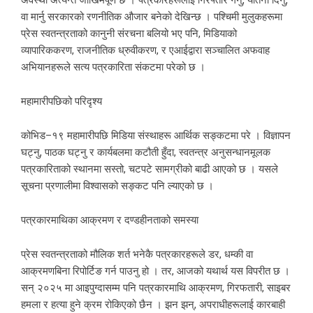
अवस्था अत्यन्तै जोखिमपूर्ण छ । पत्रकारहरूलाई गिरफ्तार गर्नु, यातना दिनु,
वा मार्नु सरकारको रणनीतिक औजार बनेको देखिन्छ । पश्चिमी मुलुकहरूमा
प्रेस स्वतन्त्रताको कानुनी संरचना बलियो भए पनि, मिडियाको
व्यापारिककरण, राजनीतिक ध्रुवीकरण, र एआईद्वारा सञ्चालित अफवाह
अभियानहरूले सत्य पत्रकारिता संकटमा परेको छ ।
महामारीपछिको परिदृश्य
कोभिड–१९ महामारीपछि मिडिया संस्थाहरू आर्थिक सङ्कटमा परे । विज्ञापन
घट्नु, पाठक घट्नु र कार्यबलमा कटौती हुँदा, स्वतन्त्र अनुसन्धानमूलक
पत्रकारिताको स्थानमा सस्तो, चटपटे सामग्रीको बाढी आएको छ । यसले
सूचना प्रणालीमा विश्वासको सङ्कट पनि ल्याएको छ ।
पत्रकारमाथिका आक्रमण र दण्डहीनताको समस्या
प्रेस स्वतन्त्रताको मौलिक शर्त भनेकै पत्रकारहरूले डर, धम्की वा
आक्रमणबिना रिपोर्टिङ गर्न पाउनु हो । तर, आजको यथार्थ यस विपरीत छ ।
सन् २०२५ मा आइपुग्दासम्म पनि पत्रकारमाथि आक्रमण, गिरफतारी, साइबर
हमला र हत्या हुने क्रम रोकिएको छैन । झन झन्, अपराधीहरूलाई कारबाही