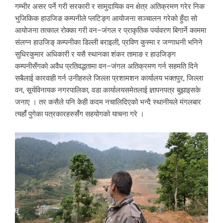
गम्भीर असर पर्ने गरी सरकारी र सामुदायिक वन क्षेत्र अतिक्रमण गरेर निक
भुजिकिक हाउजिङ कम्पनीले प्लटिङ्ग आयोजना सञ्चालन गरेको हुँदा सो
आयोजना तत्काल रोक्का गरी वन–जंगल र प्राकृतिक पर्यावरण बिगार्ने काममा
संलग्न हाउजिङ् कम्पनीका डिल्ली बराइली, प्रविण कुस्मा र जग्गाधनी भनिने
सुधिरकुमार अधिकारी र यसै स्थानका शंकर तामाङ र हाउजिङ्ग
कम्पनीसँगको अवैध प्रतिवद्धतामा वन–जंगल अतिक्रमण गर्न सहमति दिने
सबैलाई कारवाही गर्न उनीहरुले जिल्ला प्रशामशन कार्यालय भक्तपुर, जिल्ला
वन, सूर्यविनायक नगरपालिका, वडा कार्यालयसमेतलाई ज्ञापनपत्र बुझाइसके
जनाए । तर कसैले पनि केही कदम नचालिदिएको भन्दै स्थानीयले मंगलबार
त्यहाँं पुगेका पत्रकारहरुसँंग सहयोगको याचना गरे ।