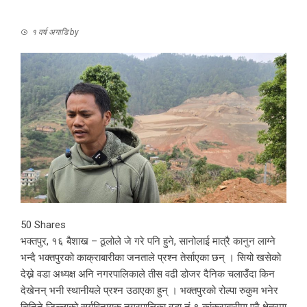
१ वर्ष अगाडि
by
50
Shares
भक्तपुर, १६ बैशाख – ठूलोले जे गरे पनि हुने, सानोलाई मात्रै कानुन लाग्ने
भन्दै भक्तपुरको काक्राबारीका जनताले प्रश्न तेर्साएका छन् । सियो खसेको
देख्ने वडा अध्यक्ष अनि नगरपालिकाले तीस वढी डोजर दैनिक चलाउँंदा किन
देखेनन् भनी स्थानीयले प्रश्न उठाएका हुन् । भक्तपुरको रोल्पा रुकुम भनेर
चिनिने जिल्लाको सूर्यविनायक नगरपालिका वडा नं ९ कांक्राबारीमा पूरै क्षेत्रमा