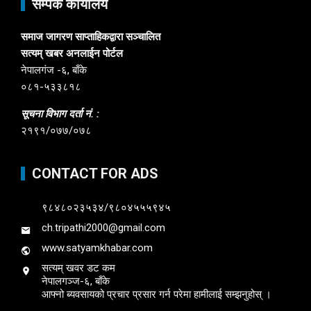
सम्पर्क कार्यालय
समाज जागरण साप्ताहिकद्वारा सञ्चालित
सत्यम् खबर अनलाईन पोर्टल
नेपालगंज -६, बाँके
०८१-५३३८१८
सूचना विभाग दर्ता नं. :
२१९१/०७७/०७८
CONTACT FOR ADS
९८४८०२३५३४/९८०४५५५९४५
ch.tripathi2000@gmail.com
www.satyamkhabar.com
सत्यम् खवर डट कम
नेपालगञ्ज-६, बाँके
आफ्नो ब्यवसायको प्रचार प्रसार गर्न परेमा हामीलाई सम्झनुहोस् ।