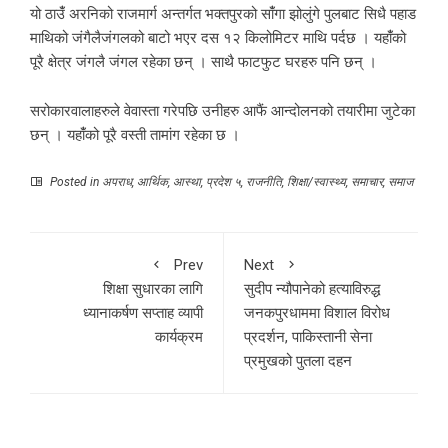
यो ठाउँं अरनिको राजमार्ग अन्तर्गत भक्तपुरको साँंगा झोलुंगे पुलबाट सिधै पहाड
माथिको जंगैलैजंगलको बाटो भएर दस १२ किलोमिटर माथि पर्दछ । यहाँंको
पूरै क्षेत्र जंगलै जंगल रहेका छन् । साथै फाटफुट घरहरु पनि छन् ।
सरोकारवालाहरुले वेवास्ता गरेपछि उनीहरु आफैं आन्दोलनको तयारीमा जुटेका
छन् । यहाँंको पूरै वस्ती तामांग रहेका छ ।
Posted in
अपराध
,
आर्थिक
,
आस्था
,
प्रदेश ५
,
राजनीति
,
शिक्षा/स्वास्थ्य
,
समाचार
,
समाज
Prev
Next
शिक्षा सुधारका लागि
सुदीप न्यौपानेको हत्याविरुद्ध
ध्यानाकर्षण सप्ताह व्यापी
जनकपुरधाममा विशाल विरोध
कार्यक्रम
प्रदर्शन, पाकिस्तानी सेना
प्रमुखको पुतला दहन