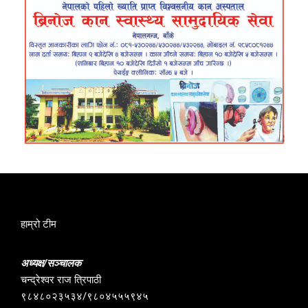
हाम्रो टीम
अध्यक्ष/सञ्चालक
चन्द्रेश्वर राज त्रिपाठी
९८४८०२३५३४/९८०४५५५९४५