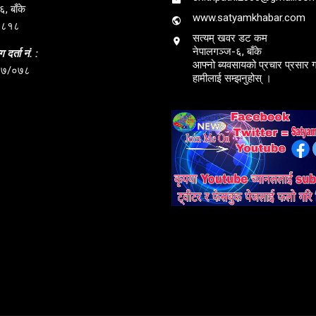
, बाँके
www.satyamkhabar.com
३८१८
सत्यम् खवर डट कम
नेपालगञ्ज-६, बाँके
 दर्ता नं. :
आफ्नो ब्यवसायको प्रचार प्रसार गर
७७/०७८
हामीलाई सम्झनुहोस् ।