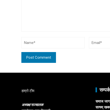
सम्पर्
हाम्रो टीम
समाज जागरण
अध्यक्ष/सञ्चालक
सत्यम् खब