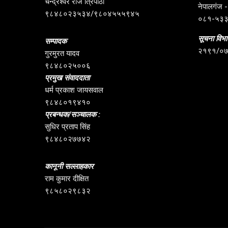
चन्द्रेश्वर राज त्रिपाठी
नेपालगंज -६
९८४८०२३५३४/९८०४५५५९४५
०८१-५३
सूचना विभाग
सम्पादक
२१९१/०
गुरमुरत यादव
९८४८०२५००६
प्रमुख संवाददाता
धर्म प्रकाश जायसवाल
९८४८०१९४१०
प्रबन्धक/सञ्चालक :
सुधिर प्रताप सिंह
९८४८०२७७४२
कानूनी सल्लाहकार
राम कुमार दीक्षित
९८५८०२९८३२