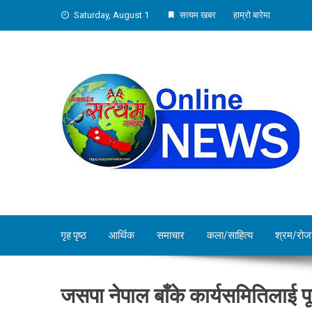
Skip
Saturday, August 1
सत्यम खबर
हाम्रो बारेमा
to
content
गृह पृष्ठ
आर्थिक
समाचार
कला/साहित्य
श्रम/रोज
जसपा नेपाल बाँके कार्यसमितिलाई पूर