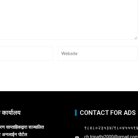
क कार्यालय
CONTACT FOR ADS
 साप्ताहिकद्वारा सञ्चालित
९८४८०२३५३४/९८०४५५५९
र अनलाईन पोर्टल
ch.tripathi2000@gmail.co