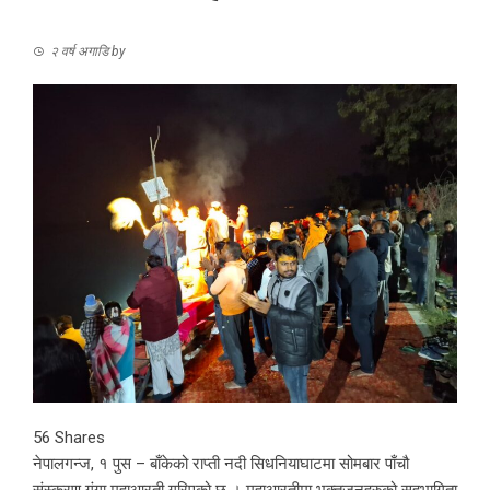
२ वर्ष अगाडि
by
56
Shares
नेपालगन्ज, १ पुस – बाँकेको राप्ती नदी सिधनियाघाटमा सोमबार पाँचौ