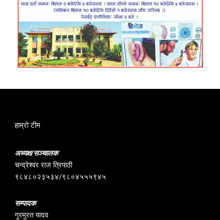
हाम्रो टीम
अध्यक्ष/सञ्चालक
चन्द्रेश्वर राज त्रिपाठी
९८४८०२३५३४/९८०४५५५९४५
सम्पादक
गुरमुरत यादव