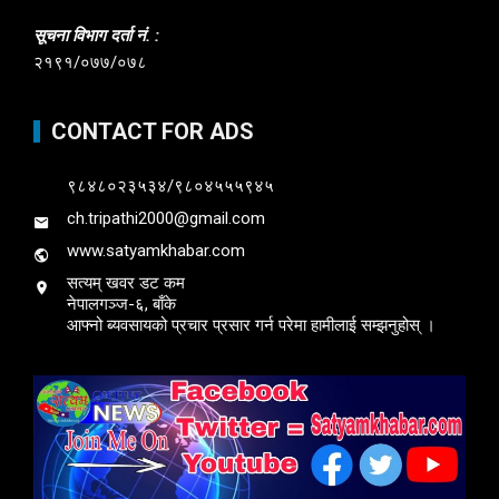
सूचना विभाग दर्ता नं. :
२१९१/०७७/०७८
CONTACT FOR ADS
९८४८०२३५३४/९८०४५५५९४५
ch.tripathi2000@gmail.com
www.satyamkhabar.com
सत्यम् खवर डट कम
नेपालगञ्ज-६, बाँके
आफ्नो ब्यवसायको प्रचार प्रसार गर्न परेमा हामीलाई सम्झनुहोस् ।