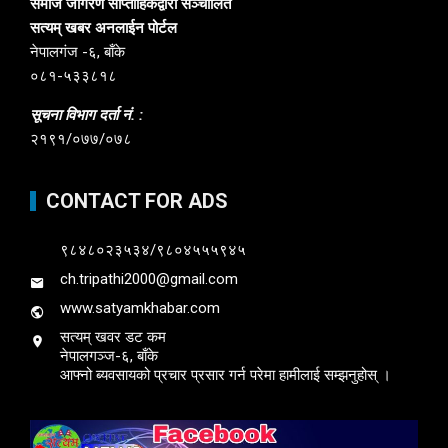
समाज जागरण साप्ताहिकद्वारा सञ्चालित
सत्यम् खबर अनलाईन पोर्टल
नेपालगंज -६, बाँके
०८१-५३३८१८
सूचना विभाग दर्ता नं. :
२१९१/०७७/०७८
CONTACT FOR ADS
९८४८०२३५३४/९८०४५५५९४५
ch.tripathi2000@gmail.com
www.satyamkhabar.com
सत्यम् खवर डट कम
नेपालगञ्ज-६, बाँके
आफ्नो ब्यवसायको प्रचार प्रसार गर्न परेमा हामीलाई सम्झनुहोस् ।