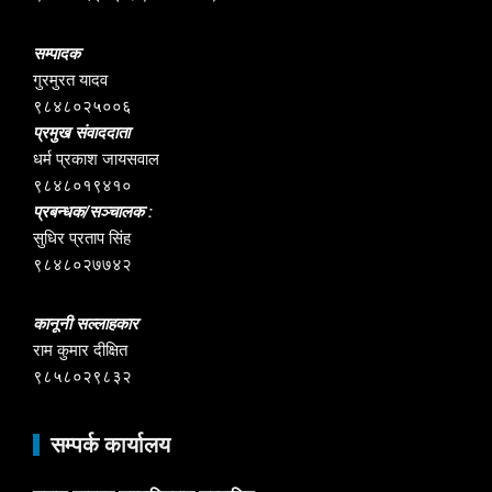
सम्पादक
गुरमुरत यादव
९८४८०२५००६
प्रमुख संवाददाता
धर्म प्रकाश जायसवाल
९८४८०१९४१०
प्रबन्धक/सञ्चालक :
सुधिर प्रताप सिंह
९८४८०२७७४२
कानूनी सल्लाहकार
राम कुमार दीक्षित
९८५८०२९८३२
सम्पर्क कार्यालय