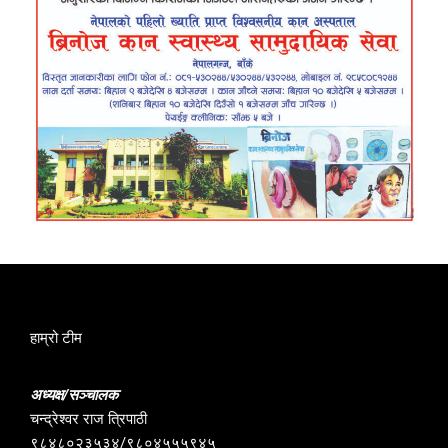
हाम्रो टीम
अध्यक्ष/सञ्चालक
चन्द्रेश्वर राज त्रिपाठी
९८४८०२३५३४/९८०४५५५९४५