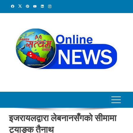
Skip
to
content
इजरायलद्वारा लेबनानसँगको सीमामा
ट्याङ्क तैनाथ