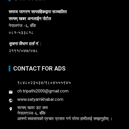
समाज जागरण साप्ताहिकद्वारा सञ्चालित
सत्यम् खबर अनलाईन पोर्टल
नेपालगंज -६, बाँके
०८१-५३३८१८
सूचना विभाग दर्ता नं. :
२१९१/०७७/०७८
CONTACT FOR ADS
९८४८०२३५३४/९८०४५५५९४५
ch.tripathi2000@gmail.com
www.satyamkhabar.com
सत्यम् खवर डट कम
नेपालगञ्ज-६, बाँके
आफ्नो ब्यवसायको प्रचार प्रसार गर्न परेमा हामीलाई सम्झनुहोस् ।