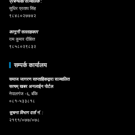
प्रबन्धक/सञ्चालक :
सुधिर प्रताप सिंह
९८४८०२७७४२
कानूनी सल्लाहकार
राम कुमार दीक्षित
९८५८०२९८३२
सम्पर्क कार्यालय
समाज जागरण साप्ताहिकद्वारा सञ्चालित
सत्यम् खबर अनलाईन पोर्टल
नेपालगंज -६, बाँके
०८१-५३३८१८
सूचना विभाग दर्ता नं. :
२१९१/०७७/०७८