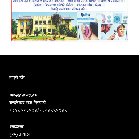
हाम्रो टीम
अध्यक्ष/सञ्चालक
चन्द्रेश्वर राज त्रिपाठी
९८४८०२३५३४/९८०४५५५९४५
सम्पादक
गुरमुरत यादव