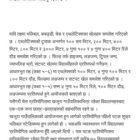
मावि तहमा भलिबल, कबड्डी, चेस र एथलेटिक्सका खेलहरु समावेश गरिएको
छ । एथलेटिक्सको टूयाक अन्तर्गत १०० सय मिटर, २०० मिटर, ४००
मिटर, ८०० मिटर र ३००० मिटर, ४ गुणा १०० र ४ गुणा ४०० मिटर रिले
दौड समावेश गरिएको छ । फिल्ड तर्फ हाइजम्प, लङजम्प, टिूपल जम्प,
ज्याभलिङ थ्रो, सटपट खेलमा विद्यार्थीहरुले प्रतिस्पर्धा गर्नेछन् ।
आधारभुत तह (कक्षा ५–६) मा एथलेक्सको १०० मिटर, ४ गुणा १०० मिटर र
८०० मिटर दौड, फिल्डमा लङजम्प र सटपट खेल समावेश गरिएको छ ।
आधारभुत तह (कक्षा १–५) सम्म ४ गुणा ५० मिटर रिले, १०० मिटर दौड,
लङजम्पमा प्रतिस्पर्धा हुने आयोजकले बताएको छ ।
यसैगरी चेस प्रतियोगितामा खजुरा गाउँपालिकाभित्र रहेका विद्यालयहरुबाट
एक–एक जना छात्र–छात्राहरुको सहभागिता रहने छ ।
खजुरा गाउँपालिकाको आयोजनामा हुन लागेको प्रतियोगिता पहिलो पटक शुक्र
भलिबल स्टेडियममा हुन लागेको हो । यसअघि व्यवस्थापन गर्ने विद्यालयमा
प्रतियोगिता आयोजना हुँदै आएको थियो । यस पटक प्रतियोगितामा
पालिकाभित्र रहेका निजी तथा संस्थागत गरी करिब ७० विद्यालयहरुको