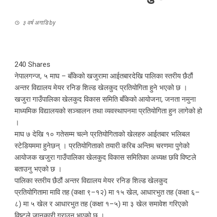
३ वर्ष अगाडि
by
240
Shares
नेपालगन्ज, ५ माघ – बाँकेको खजुरामा आईतबारदेखि पालिका स्तरीय छैठौं
अन्तर विद्यालय मेयर रनिङ शिल्ड खेलकुद प्रतियोगिता हुने भएको छ ।
खजुरा गाउँपालिका खेलकुद विकास समिति बाँकेको आयोजना, जनता नमुना
माध्यमिक विद्यालयको सञ्चालन तथा व्यवस्थापनमा प्रतियोगिता हुन लागेको हो
।
माघ ७ देखि १० गतेसम्म चल्ने प्रतियोगिताको खेलहरु आईतबार भलिबल
स्टेडियममा हुनेछन् । प्रतियोगिताको तयारी करिब अन्तिम चरणमा पुगेको
आयोजक खजुरा गाउँपालिका खेलकुद विकास समितिका अध्यक्ष छवि विष्टले
बताउनु भएको छ ।
पालिका स्तरीय छैठौं अन्तर विद्यालय मेयर रनिङ शिल्ड खेलकुद
प्रतियोगितामा मावि तह (कक्षा ९–१२) मा १५ खेल, आधारभुत तह (कक्षा ६–
८) मा ५ खेल र आधारभुत तह (कक्षा १–५) मा ३ खेल समावेश गरिएको
विष्टले जानकारी गराउनु भएको छ ।