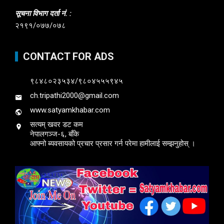
सूचना विभाग दर्ता नं. :
२१९१/०७७/०७८
CONTACT FOR ADS
९८४८०२३५३४/९८०४५५५९४५
ch.tripathi2000@gmail.com
www.satyamkhabar.com
सत्यम् खवर डट कम
नेपालगञ्ज-६, बाँके
आफ्नो ब्यवसायको प्रचार प्रसार गर्न परेमा हामीलाई सम्झनुहोस् ।