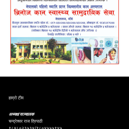
हाम्रो टीम
अध्यक्ष/सञ्चालक
चन्द्रेश्वर राज त्रिपाठी
९८४८०२३५३४/९८०४५५५९४५