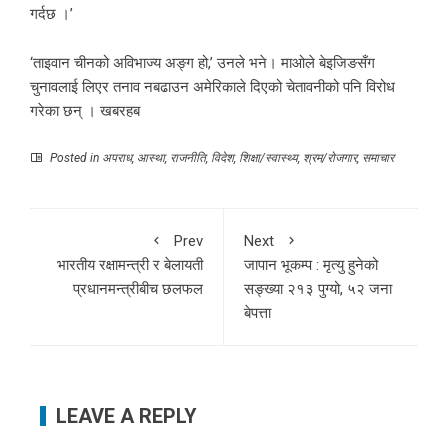
गर्दछ ।’
‘ताइवान चीनको अविभाज्य अङ्ग हो,’ उनले भने। माओले बेइजिङसँग
चुनावलाई लिएर तनाव नबढाउन अमेरिकाले दिएको चेतावनीको पनि विरोध
गरेका छन् । खबरहब
Posted in
अपराध
,
आस्था
,
राजनीति
,
विदेश
,
शिक्षा/स्वास्थ्य
,
श्रम/रोजगार
,
समाचार
Prev
Next
भारतीय रक्षामन्त्री र बेलायती
जापान भूकम्प : मृत्यु हुनेको
प्रधानमन्त्रीबीच छलफल
सङ्ख्या २१३ पुग्यो, ५२ जना
बेपत्ता
LEAVE A REPLY