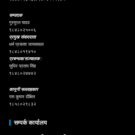
सम्पादक
गुरमुरत यादव
९८४८०२५००६
प्रमुख संवाददाता
धर्म प्रकाश जायसवाल
९८४८०१९४१०
प्रबन्धक/सञ्चालक :
सुधिर प्रताप सिंह
९८४८०२७७४२
कानूनी सल्लाहकार
राम कुमार दीक्षित
९८५८०२९८३२
सम्पर्क कार्यालय