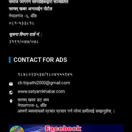
समाज जागरण साप्ताहिकद्वारा सञ्चालित
सत्यम् खबर अनलाईन पोर्टल
नेपालगंज -६, बाँके
०८१-५३३८१८
सूचना विभाग दर्ता नं. :
२१९१/०७७/०७८
CONTACT FOR ADS
९८४८०२३५३४/९८०४५५५९४५
ch.tripathi2000@gmail.com
www.satyamkhabar.com
सत्यम् खवर डट कम
नेपालगञ्ज-६, बाँके
आफ्नो ब्यवसायको प्रचार प्रसार गर्न परेमा हामीलाई सम्झनुहोस् ।