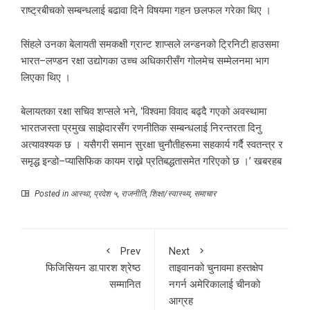
राष्ट्रबीचको सम्बन्धलाई बढावा दिने विषयमा गहन छलफल गरेका थिए ।
सिंहले उनका बेलायती समकक्षी ग्रान्ट शाप्सले लन्डनको ट्रिनिटी हाउसमा
भारत–लण्डन रक्षा उद्योगका उच्च अधिकारीसँग गोलमेच सम्मेलनमा भाग
लिएका थिए ।
बेलायतका रक्षा सचिव शप्सले भने, ‘विश्वमा विवाद बढ्दै गएको अवस्थामा
भारतजस्ता प्रमुख साझेदारसँग रणनीतिक सम्बन्धलाई निरन्तरता दिनु
अत्यावश्यक छ । यसैगरी समान सुरक्षा चुनौतीहरूमा सहकार्य गर्दै स्वतन्त्र र
समृद्ध इन्डो–प्यासिफिक कायम राख्ने प्रतिबद्धतासमेत गरिएको छ ।’ खबरहब
Posted in
आस्था
,
प्रदेश ५
,
राजनीति
,
शिक्षा/स्वास्थ्य
,
समाचार
Prev
Next
फिजिसियन डा.पारश श्रेष्ठ
ताइवानको चुनावमा हस्तक्षेप
सम्मानित
नगर्न अमेरिकालाई चीनको
आग्रह