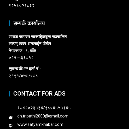
९८५८०२९८३२
सम्पर्क कार्यालय
समाज जागरण साप्ताहिकद्वारा सञ्चालित
सत्यम् खबर अनलाईन पोर्टल
नेपालगंज -६, बाँके
०८१-५३३८१८
सूचना विभाग दर्ता नं. :
२१९१/०७७/०७८
CONTACT FOR ADS
९८४८०२३५३४/९८०४५५५९४५
ch.tripathi2000@gmail.com
www.satyamkhabar.com