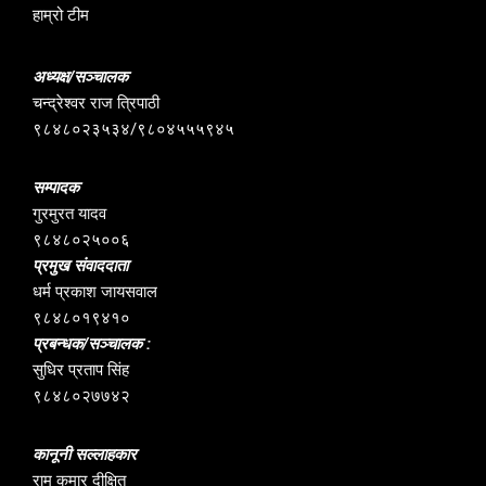
हाम्रो टीम
अध्यक्ष/सञ्चालक
चन्द्रेश्वर राज त्रिपाठी
९८४८०२३५३४/९८०४५५५९४५
सम्पादक
गुरमुरत यादव
९८४८०२५००६
प्रमुख संवाददाता
धर्म प्रकाश जायसवाल
९८४८०१९४१०
प्रबन्धक/सञ्चालक :
सुधिर प्रताप सिंह
९८४८०२७७४२
कानूनी सल्लाहकार
राम कुमार दीक्षित