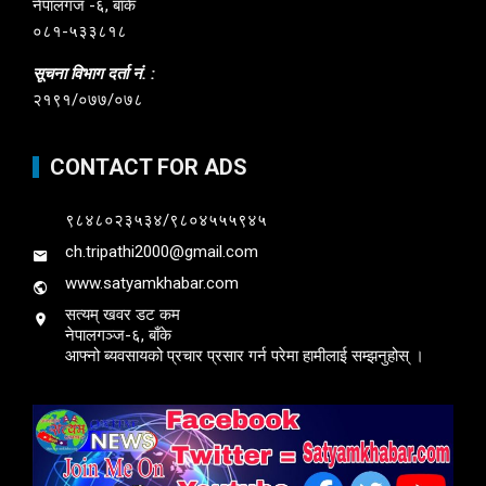
नेपालगंज -६, बाँके
०८१-५३३८१८
सूचना विभाग दर्ता नं. :
२१९१/०७७/०७८
CONTACT FOR ADS
९८४८०२३५३४/९८०४५५५९४५
ch.tripathi2000@gmail.com
www.satyamkhabar.com
सत्यम् खवर डट कम
नेपालगञ्ज-६, बाँके
आफ्नो ब्यवसायको प्रचार प्रसार गर्न परेमा हामीलाई सम्झनुहोस् ।