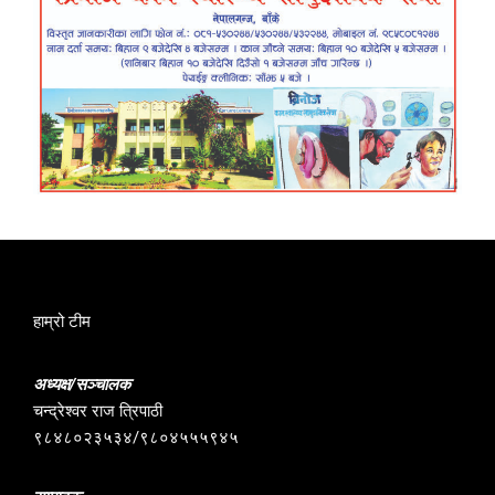
हाम्रो टीम
अध्यक्ष/सञ्चालक
चन्द्रेश्वर राज त्रिपाठी
९८४८०२३५३४/९८०४५५५९४५