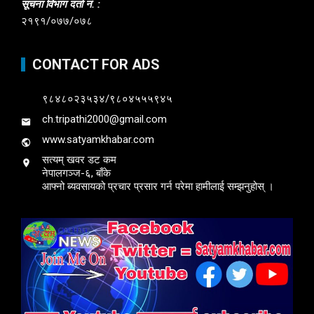
सूचना विभाग दर्ता नं. :
२१९१/०७७/०७८
CONTACT FOR ADS
९८४८०२३५३४/९८०४५५५९४५
ch.tripathi2000@gmail.com
www.satyamkhabar.com
सत्यम् खवर डट कम
नेपालगञ्ज-६, बाँके
आफ्नो ब्यवसायको प्रचार प्रसार गर्न परेमा हामीलाई सम्झनुहोस् ।