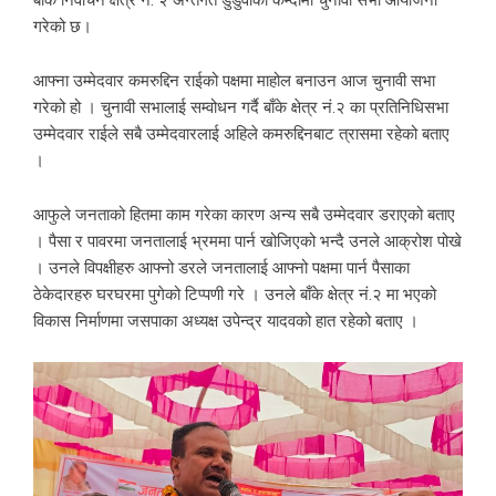
बाँके निर्वाचन क्षेत्र नं. २ अन्तर्गत डुडुवाको कम्दीमा चुनावी सभा आयोजना
गरेको छ।
आफ्ना उम्मेदवार कमरुद्दिन राईको पक्षमा माहोल बनाउन आज चुनावी सभा
गरेको हो । चुनावी सभालाई सम्वोधन गर्दै बाँके क्षेत्र नं.२ का प्रतिनिधिसभा
उम्मेदवार राईले सबै उम्मेदवारलाई अहिले कमरुद्दिनबाट त्रासमा रहेको बताए
।
आफुले जनताको हितमा काम गरेका कारण अन्य सबै उम्मेदवार डराएको बताए
। पैसा र पावरमा जनतालाई भ्रममा पार्न खोजिएको भन्दै उनले आक्रोश पोखे
। उनले विपक्षीहरु आफ्नो डरले जनतालाई आफ्नो पक्षमा पार्न पैसाका
ठेकेदारहरु घरघरमा पुगेको टिप्पणी गरे । उनले बाँके क्षेत्र नं.२ मा भएको
विकास निर्माणमा जसपाका अध्यक्ष उपेन्द्र यादवको हात रहेको बताए ।