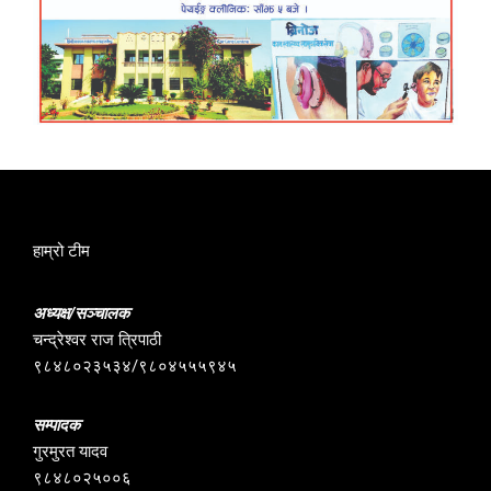
हाम्रो टीम
अध्यक्ष/सञ्चालक
चन्द्रेश्वर राज त्रिपाठी
९८४८०२३५३४/९८०४५५५९४५
सम्पादक
गुरमुरत यादव
९८४८०२५००६