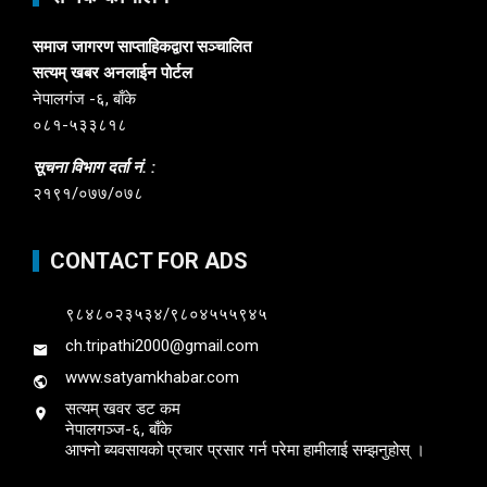
समाज जागरण साप्ताहिकद्वारा सञ्चालित
सत्यम् खबर अनलाईन पोर्टल
नेपालगंज -६, बाँके
०८१-५३३८१८
सूचना विभाग दर्ता नं. :
२१९१/०७७/०७८
CONTACT FOR ADS
९८४८०२३५३४/९८०४५५५९४५
ch.tripathi2000@gmail.com
www.satyamkhabar.com
सत्यम् खवर डट कम
नेपालगञ्ज-६, बाँके
आफ्नो ब्यवसायको प्रचार प्रसार गर्न परेमा हामीलाई सम्झनुहोस् ।