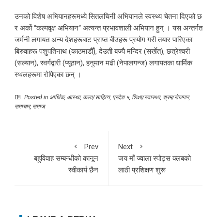
उनको विशेष अभियानहरूमध्ये सितलचिनी अभियानले स्वस्थ्य चेतना दिएको छ
र अर्को “कल्पवृक्ष अभियान“ अत्यन्त प्रभावशाली अभियान हुन् । यस अन्तर्गत
जर्मनी लगायत अन्य देशहरूबाट प्राप्त बीउहरू प्रयोग गरी तयार पारिएका
बिरुवाहरू पशुपतिनाथ (काठमाडौँ), देउती बज्यै मन्दिर (सर्खेत), छत्रेश्वरी
(सल्यान), स्वर्गद्वारी (प्यूठान), हनुमान मढी (नेपालगन्ज) लगायतका धार्मिक
स्थलहरूमा रोपिएका छन् ।
Posted in
आर्थिक
,
आस्था
,
कला/साहित्य
,
प्रदेश ५
,
शिक्षा/स्वास्थ्य
,
श्रम/रोजगार
,
समाचार
,
समाज
Prev
Next
बहुविवाह सम्बन्धीको कानून
जय माँ ज्वाला स्पोट्र्स क्लबको
स्वीकार्य छैन
लाठी प्रशिक्षण शुरू