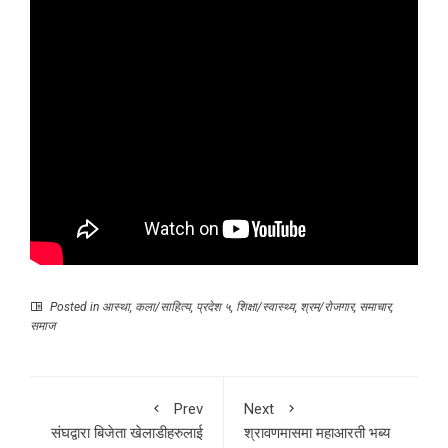
Posted in
आस्था
,
कला/साहित्य
,
प्रदेश ५
,
शिक्षा/स्वास्थ्य
,
श्रम/रोजगार
,
समाचार
,
समाज
Prev
Next
संघद्वारा बिजेता खेलाडीहरुलाई
श्रावणमासमा महाआरती भब्य