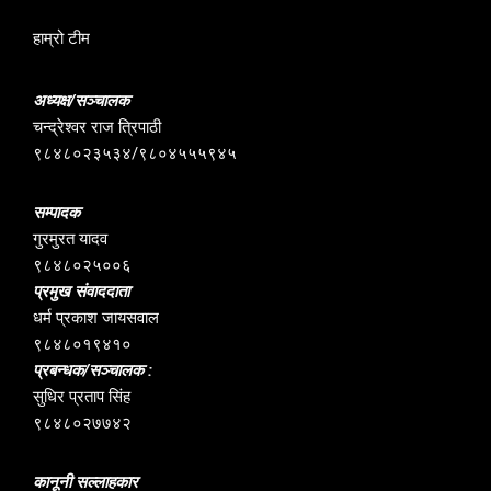
हाम्रो टीम
अध्यक्ष/सञ्चालक
चन्द्रेश्वर राज त्रिपाठी
९८४८०२३५३४/९८०४५५५९४५
सम्पादक
गुरमुरत यादव
९८४८०२५००६
प्रमुख संवाददाता
धर्म प्रकाश जायसवाल
९८४८०१९४१०
प्रबन्धक/सञ्चालक :
सुधिर प्रताप सिंह
९८४८०२७७४२
कानूनी सल्लाहकार