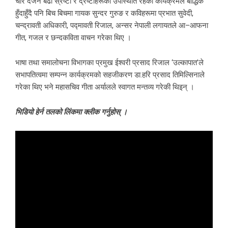
चार दर्जन बढी स्रष्टा र द्रष्टाहरूको उपस्थिति रहेको कार्यक्रमले बौद्धिक
हुँदाहुँदै पनि बिच बिचमा गायक सुन्दर गुरुङ र कविहरूमा प्रभात सुवेदी,
चन्द्रावती अधिकारी, पद्मावती रिजाल, अन्सर नेपाली लगायतले आ–आफना
गीत, गजल र छन्दकविता वाचन गरेका थिए ।
भाषा तथा समालोचना विभागका प्रमुख ईश्वरी प्रसाद रिजाल ‘उल्कापात’ले
सभापतित्वमा सम्पन्न कार्यक्रमको सहजीकरण डा.हरि प्रसाद तिमिल्सिनाले
गरेका थिए भने महासचिव गीता अर्यालले स्वागत मन्तव्य गरेकी थिइन् ।
भिडियो हेर्न तलको लिंकमा क्लीक गर्नुहोस् ।