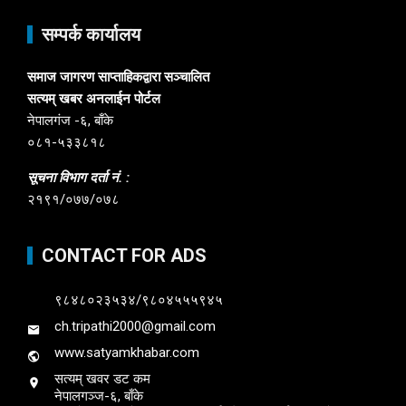
सम्पर्क कार्यालय
समाज जागरण साप्ताहिकद्वारा सञ्चालित
सत्यम् खबर अनलाईन पोर्टल
नेपालगंज -६, बाँके
०८१-५३३८१८
सूचना विभाग दर्ता नं. :
२१९१/०७७/०७८
CONTACT FOR ADS
९८४८०२३५३४/९८०४५५५९४५
ch.tripathi2000@gmail.com
www.satyamkhabar.com
सत्यम् खवर डट कम
नेपालगञ्ज-६, बाँके