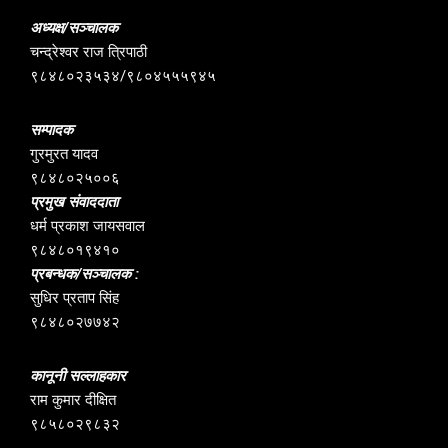
अध्यक्ष/सञ्चालक
चन्द्रेश्वर राज त्रिपाठी
९८४८०२३५३४/९८०४५५५९४५
सम्पादक
गुरमुरत यादव
९८४८०२५००६
प्रमुख संवाददाता
धर्म प्रकाश जायसवाल
९८४८०१९४१०
प्रबन्धक/सञ्चालक :
सुधिर प्रताप सिंह
९८४८०२७७४२
कानूनी सल्लाहकार
राम कुमार दीक्षित
९८५८०२९८३२