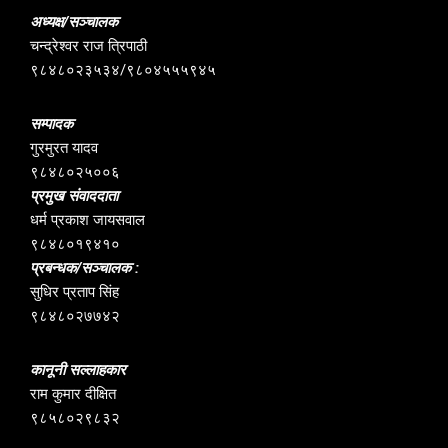
अध्यक्ष/सञ्चालक
चन्द्रेश्वर राज त्रिपाठी
९८४८०२३५३४/९८०४५५५९४५
सम्पादक
गुरमुरत यादव
९८४८०२५००६
प्रमुख संवाददाता
धर्म प्रकाश जायसवाल
९८४८०१९४१०
प्रबन्धक/सञ्चालक :
सुधिर प्रताप सिंह
९८४८०२७७४२
कानूनी सल्लाहकार
राम कुमार दीक्षित
९८५८०२९८३२