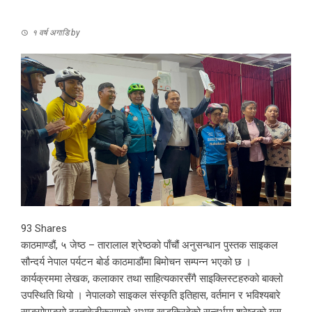
१ वर्ष अगाडि
by
93
Shares
काठमाण्डौं, ५ जेष्ठ – तारालाल श्रेष्ठको पाँचौं अनुसन्धान पुस्तक साइकल
सौन्दर्य नेपाल पर्यटन बोर्ड काठमाडौंमा बिमोचन सम्पन्न भएको छ ।
कार्यक्रममा लेखक, कलाकार तथा साहित्यकारसँगै साइक्लिस्टहरुको बाक्लो
उपस्थिति थियो । नेपालको साइकल संस्कृति इतिहास, वर्तमान र भविश्यबारे
साङ्गोपाङ्गो दस्तावेजीकरणको अभाव खडकिरहेको सन्दर्भमा श्रेष्ठको यस