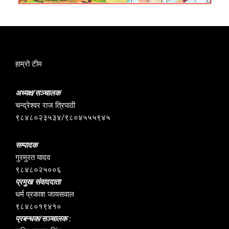
हाम्रो टीम
अध्यक्ष/सञ्चालक
चन्द्रेश्वर राज त्रिपाठी
९८४८०२३५३४/९८०४५५५९४५
सम्पादक
गुरमुरत यादव
९८४८०२५००६
प्रमुख संवाददाता
धर्म प्रकाश जायसवाल
९८४८०१९४१०
प्रबन्धक/सञ्चालक :