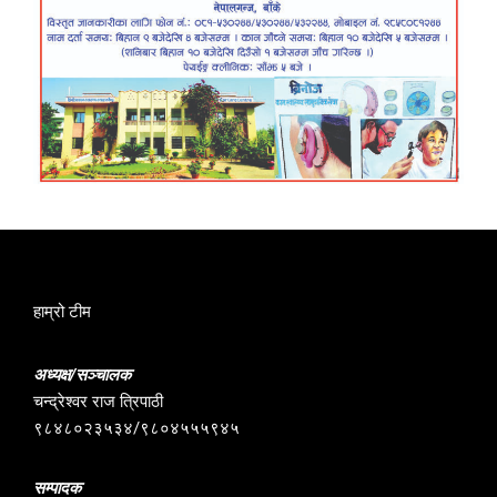
हाम्रो टीम
अध्यक्ष/सञ्चालक
चन्द्रेश्वर राज त्रिपाठी
९८४८०२३५३४/९८०४५५५९४५
सम्पादक