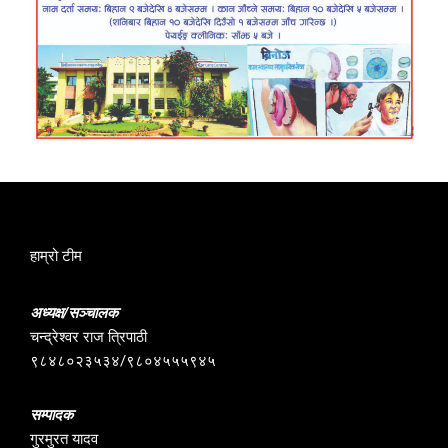
हाम्रो टीम
अध्यक्ष/सञ्चालक
चन्द्रेश्वर राज त्रिपाठी
९८४८०२३५३४/९८०४५५५९४५
सम्पादक
गुरमुरत यादव