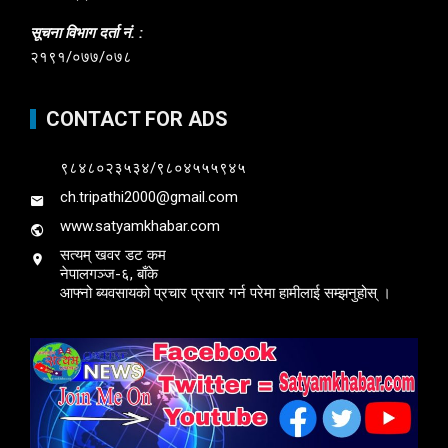
सूचना विभाग दर्ता नं. :
२१९१/०७७/०७८
CONTACT FOR ADS
९८४८०२३५३४/९८०४५५५९४५
ch.tripathi2000@gmail.com
www.satyamkhabar.com
सत्यम् खवर डट कम
नेपालगञ्ज-६, बाँके
आफ्नो ब्यवसायको प्रचार प्रसार गर्न परेमा हामीलाई सम्झनुहोस् ।