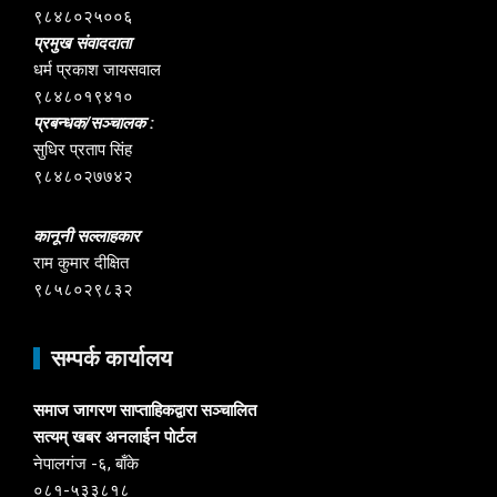
९८४८०२५००६
प्रमुख संवाददाता
धर्म प्रकाश जायसवाल
९८४८०१९४१०
प्रबन्धक/सञ्चालक :
सुधिर प्रताप सिंह
९८४८०२७७४२
कानूनी सल्लाहकार
राम कुमार दीक्षित
९८५८०२९८३२
सम्पर्क कार्यालय
समाज जागरण साप्ताहिकद्वारा सञ्चालित
सत्यम् खबर अनलाईन पोर्टल
नेपालगंज -६, बाँके
०८१-५३३८१८