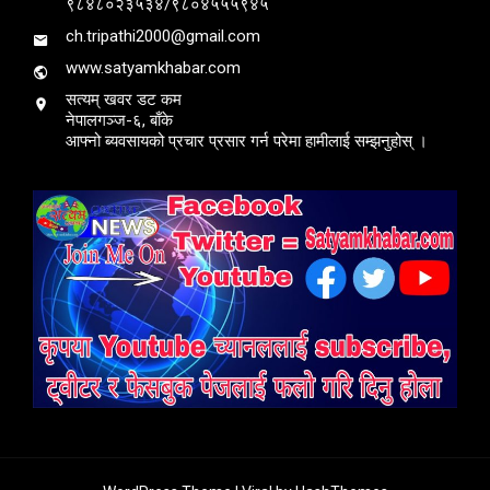
९८४८०२३५३४/९८०४५५५९४५
ch.tripathi2000@gmail.com
www.satyamkhabar.com
सत्यम् खवर डट कम
नेपालगञ्ज-६, बाँके
आफ्नो ब्यवसायको प्रचार प्रसार गर्न परेमा हामीलाई सम्झनुहोस् ।