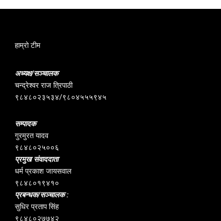
हाम्रो टीम
अध्यक्ष/सञ्चालक
चन्द्रेश्वर राज त्रिपाठी
९८४८०२३५३४/९८०४५५५९४५
सम्पादक
गुरमुरत यादव
९८४८०२५००६
प्रमुख संवाददाता
धर्म प्रकाश जायसवाल
९८४८०१९४१०
प्रबन्धक/सञ्चालक :
सुधिर प्रताप सिंह
९८४८०२७७४२