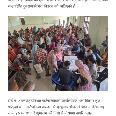
गरेको छ । आर्थिक बर्ष २०८१/०८२ को प्रथम र दोस्रो त्रेमासिक अन्र्तगत
साउनदेखि पुससम्मको भत्ता वितरण गर्न थालिएको हो ।
वार्ड नं. २ बनकट्टीस्थित गाउँपालिकाको कार्यालयबाट भत्ता वितरण शुरु
गरिएको छ । गाउँपालिका अध्यक्ष नरेन्द्रकुमार चौधरीले जेष्ठ नागरिकलाई
रकम हस्तान्तरण गरि शुभारम्भ गर्दै चिसोको मौसममा नागरिकलाई