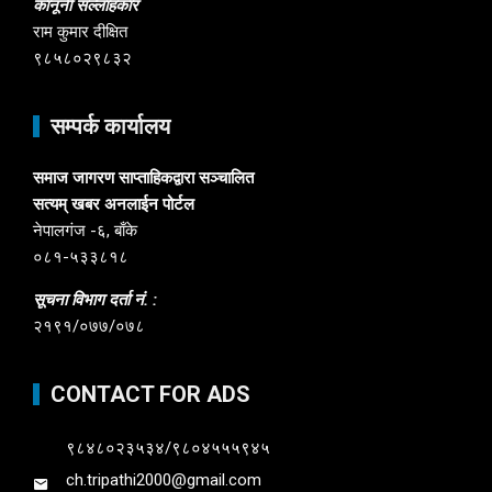
कानूनी सल्लाहकार
राम कुमार दीक्षित
९८५८०२९८३२
सम्पर्क कार्यालय
समाज जागरण साप्ताहिकद्वारा सञ्चालित
सत्यम् खबर अनलाईन पोर्टल
नेपालगंज -६, बाँके
०८१-५३३८१८
सूचना विभाग दर्ता नं. :
२१९१/०७७/०७८
CONTACT FOR ADS
९८४८०२३५३४/९८०४५५५९४५
ch.tripathi2000@gmail.com