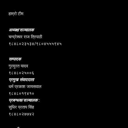
हाम्रो टीम
अध्यक्ष/सञ्चालक
चन्द्रेश्वर राज त्रिपाठी
९८४८०२३५३४/९८०४५५५९४५
सम्पादक
गुरमुरत यादव
९८४८०२५००६
प्रमुख संवाददाता
धर्म प्रकाश जायसवाल
९८४८०१९४१०
प्रबन्धक/सञ्चालक :
सुधिर प्रताप सिंह
९८४८०२७७४२