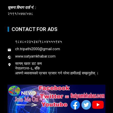
सूचना विभाग दर्ता नं. :
२१९१/०७७/०७८
CONTACT FOR ADS
९८४८०२३५३४/९८०४५५५९४५
ch.tripathi2000@gmail.com
www.satyamkhabar.com
सत्यम् खवर डट कम
नेपालगञ्ज-६, बाँके
आफ्नो ब्यवसायको प्रचार प्रसार गर्न परेमा हामीलाई सम्झनुहोस् ।