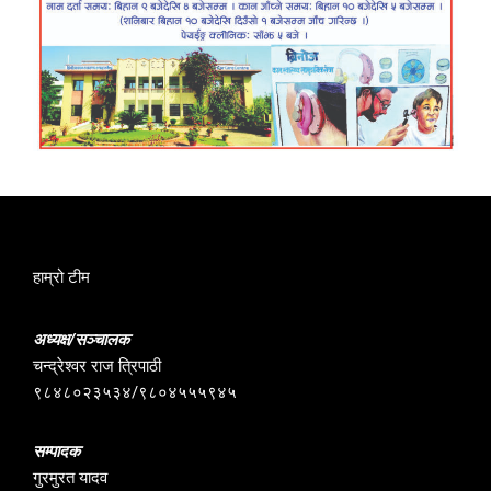
हाम्रो टीम
अध्यक्ष/सञ्चालक
चन्द्रेश्वर राज त्रिपाठी
९८४८०२३५३४/९८०४५५५९४५
सम्पादक
गुरमुरत यादव