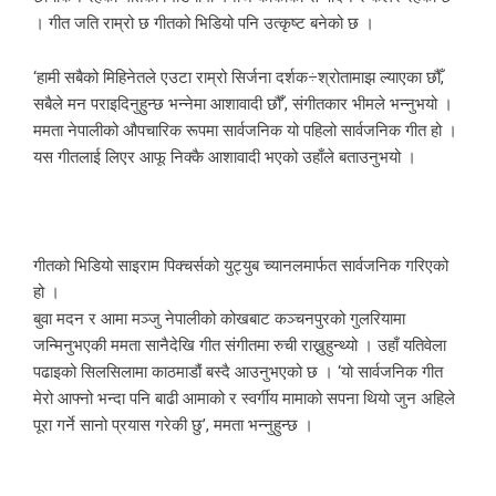
। गीत जति राम्रो छ गीतको भिडियो पनि उत्कृष्ट बनेको छ ।
‘हामी सबैको मिहिनेतले एउटा राम्रो सिर्जना दर्शक÷श्रोतामाझ ल्याएका छौँ,
सबैले मन पराइदिनुहुन्छ भन्नेमा आशावादी छौँ’, संगीतकार भीमले भन्नुभयो ।
ममता नेपालीको औपचारिक रूपमा सार्वजनिक यो पहिलो सार्वजनिक गीत हो ।
यस गीतलाई लिएर आफू निक्कै आशावादी भएको उहाँले बताउनुभयो ।
गीतको भिडियो साइराम पिक्चर्सको युट्युब च्यानलमार्फत सार्वजनिक गरिएको
हो ।
बुवा मदन र आमा मञ्जु नेपालीको कोखबाट कञ्चनपुरको गुलरियामा
जन्मिनुभएकी ममता सानैदेखि गीत संगीतमा रुची राख्नुहुन्थ्यो । उहाँ यतिवेला
पढाइको सिलसिलामा काठमाडौं बस्दै आउनुभएको छ । ‘यो सार्वजनिक गीत
मेरो आफ्नो भन्दा पनि बाढी आमाको र स्वर्गीय मामाको सपना थियो जुन अहिले
पूरा गर्ने सानो प्रयास गरेकी छु’, ममता भन्नुहुन्छ ।