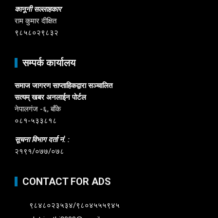
कानूनी सल्लाहकार
राम कुमार दीक्षित
९८५८०२९८३२
सम्पर्क कार्यालय
समाज जागरण साप्ताहिकद्वारा सञ्चालित
सत्यम् खबर अनलाईन पोर्टल
नेपालगंज -६, बाँके
०८१-५३३८१८
सूचना विभाग दर्ता नं. :
२१९१/०७७/०७८
CONTACT FOR ADS
९८४८०२३५३४/९८०४५५५९४५