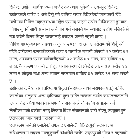
सिमेन्ट उद्योग आर्थिक रुपमा जर्जर अवस्थामा पुगेको र उदयपुर सिमेन्ट
उद्योगकाले करिव २ अर्ब तिर्नु पर्ने दायित्व बोकेर हिडिरहेको जानकारी दिंदै
उद्योगका निमित्त महाप्रबन्धक महेश प्रसाद साहले उद्योग निजिकरण हुनबाट
जोगाउनु पर्ने साथै सामान्य खर्च पनि गर्न नसक्ने अवस्थाबाट उद्योग चलिरहेको
तर्फ सबैले चिन्ता लिएर उद्योगलाई बचाउन जरुरी रहेको बताए ।
निमित्त महाप्रबन्धक साहका अनुसार २०८१ साउन ६ गतेसम्मको तिर्नु पर्ने
बाँकी दायित्वमा कर्मचारीहरुको तलव र नागरिक लगानी कोषको १२ करोड ७१
लाख, अवकास प्राप्त कर्मचारीहरुको ३२ करोड ४७ लाख, कर दायित्व १६
लाख, बैंक ऋण २ करोड, विद्युत प्राधिकरण डेडिकेटेड लाइन ३३ करोड ६४
लाख र कोइला तथा अन्य सामान सप्लायर्स दायित्व ६१ करोड ३१ लख रहेको
छ ।
उद्योगका केमिष्ट तथा वरिष्ठ अधिकृत (सहायक नायव महाप्रबन्धक) कोविद
काफ्लेका अनुसार अन्य दायित्वका कुरा छाडेर तत्काल उद्योग संचालनकालागि
५५ करोड रुपैया आवश्यक भएको र सरकारले यो उद्योग संचालन गर्न
निजीकरणको बाटोमा नगई लिजमा दिएर संचालनको बाटो रोज्नु उपयुक्त हुने
छलफलमा जानकारी गराएका थिए ।
छलफलमा बसेको एमालेको तर्फबाट एमालेकी पोलिटव्युरो सदस्य तथा
संविधानसभा सदस्य मञ्जुकुमारी चौधरीले उद्योग उदयपुरको गौरव र गहनाको