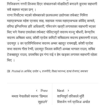
निजिकरण नगरी लिजमा दिएर संचालनको मोडालिटी बनाउने कुरामा सहभागी
सबै सहमत भएका छन् ।
रत्ना रिर्सोटमा भएको सोमबारको छलफलमा उद्योगका तर्फबाट निमित्त
महाप्रबन्धक महेश प्रसाद साह, सहायक नायव महाप्रबन्धक कोविद् काफ्ले,
वरिष्ठ इन्जिनियर हरि अधिकारी, गंभिरजंग खत्री लगायतका सहभागी भएका
थिए भने नेकपा एमालेका तर्फबाट पोलिटव्युरो सदस्य मञ्जु चौधरी, केन्द्रीय
सदस्य अम्बिका थापा, कोशी प्रदेश कमिटी सचिवालय सदस्य इश्वरमणी राउत,
उदयपुर २ का प्रतिनिधिसभा सदस्य अम्बर बहादुर रायमाझी, कोशी प्रदेश
सभा सदस्य गीता रेग्मी, उदयपुर जिल्ला कमिटी अध्यक्ष भागवत राउत, सचिव
टेकबहादुर राउत, उपसचिव द्वय गंगा राई र हेम खड्का लगायत सहभागी रहेका
थिए ।
Posted in
आर्थिक
,
प्रदेश ५
,
राजनीति
,
शिक्षा/स्वास्थ्य
,
श्रम/रोजगार
,
समाचार
Prev
Next
ममता नेपालीको स्वरमा ‘डिम्पल
शान्तिपूर्ण तरिकाले मुर्ति
सुहाउने’
विसर्जन गर्न प्रजिअ अर्याल