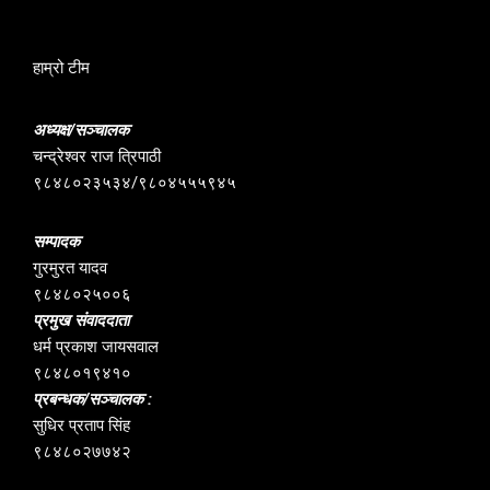
हाम्रो टीम
अध्यक्ष/सञ्चालक
चन्द्रेश्वर राज त्रिपाठी
९८४८०२३५३४/९८०४५५५९४५
सम्पादक
गुरमुरत यादव
९८४८०२५००६
प्रमुख संवाददाता
धर्म प्रकाश जायसवाल
९८४८०१९४१०
प्रबन्धक/सञ्चालक :
सुधिर प्रताप सिंह
९८४८०२७७४२