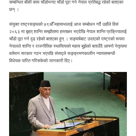
सम्बन्धित बाँकी काम चाँडोभन्दा चाँडो पूरा गर्न नेपाल प्रतिबद्ध रहेको बताएका
छन् ।
संयुक्त राष्ट्रसङ्घको ७९औँ महासभालाई आज सम्बोधन गर्दै उहाँले विसं
२०६३ मा बृहत् शान्ति सम्झौतामा हस्ताक्षर भएदेखि नेपाल शान्ति प्रक्रियालाई
चाँडो पूरा गर्न दृढ रहेको बताएका हुन् । सङ्घर्षबाट उदाएको राष्ट्रको रूपमा
नेपालले शान्ति र राजनीतिक स्थायित्वको महत्व बुझेको बताउँदै आफ्नो नेतृत्वमा
वर्तमान सरकार गठन भएपछि संसद्ले सङ्क्रमणकालीन न्यायसम्बन्धी
विधेयक पारित गरिसकेको जानकारी दिए।