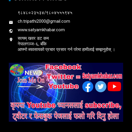
९८४८०२३५३४/९८०४५५५९४५
ch.tripathi2000@gmail.com
www.satyamkhabar.com
सत्यम् खवर डट कम
नेपालगञ्ज-६, बाँके
आफ्नो ब्यवसायको प्रचार प्रसार गर्न परेमा हामीलाई सम्झनुहोस् ।