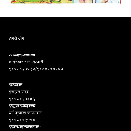
हाम्रो टीम
अध्यक्ष/सञ्चालक
चन्द्रेश्वर राज त्रिपाठी
९८४८०२३५३४/९८०४५५५९४५
सम्पादक
गुरमुरत यादव
९८४८०२५००६
प्रमुख संवाददाता
धर्म प्रकाश जायसवाल
९८४८०१९४१०
प्रबन्धक/सञ्चालक :