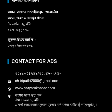
सम्पर्क कार्यालय
समाज जागरण साप्ताहिकद्वारा सञ्चालित
सत्यम् खबर अनलाईन पोर्टल
नेपालगंज -६, बाँके
०८१-५३३८१८
सूचना विभाग दर्ता नं. :
२१९१/०७७/०७८
CONTACT FOR ADS
९८४८०२३५३४/९८०४५५५९४५
ch.tripathi2000@gmail.com
www.satyamkhabar.com
सत्यम् खवर डट कम
नेपालगञ्ज-६, बाँके
आफ्नो ब्यवसायको प्रचार प्रसार गर्न परेमा हामीलाई सम्झनुहोस् ।