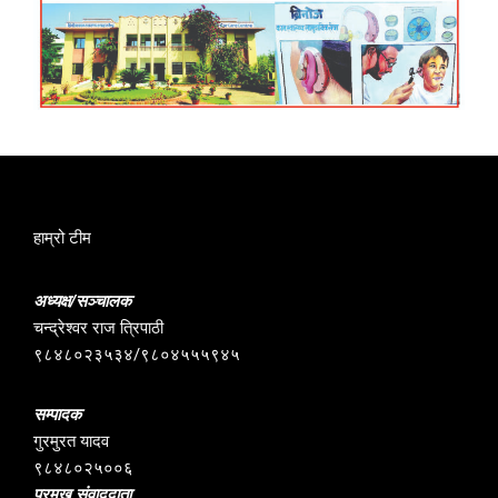
हाम्रो टीम
अध्यक्ष/सञ्चालक
चन्द्रेश्वर राज त्रिपाठी
९८४८०२३५३४/९८०४५५५९४५
सम्पादक
गुरमुरत यादव
९८४८०२५००६
प्रमुख संवाददाता