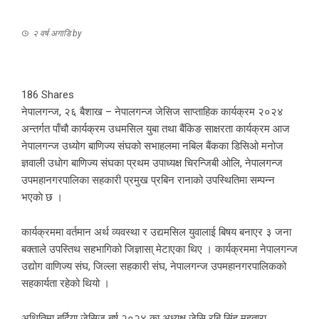
२ वर्ष अगाडि
by
186
Shares
नेपालगन्ज, २६ बैशाख – नेपालगन्ज जेसिज साप्ताहिक कार्यक्रम २०२४
अन्तर्गत पाँचौ कार्यक्रम उधमसिल युबा तथा बैंकिङ साक्षरता कार्यक्रम आज
नेपालगन्ज उध्योग बाणिज्य संघको सभाहलमा नबिल बैंकका डिसिओ मनोज
ज्ञवाली उधाेग बाणिज्य संघका प्रथम उपाध्यक्ष चिरन्जिबी ओलि, नेपालगन्ज
उपमहानगरपालिका सहकारी प्रमुख प्रबिन रानाको उपस्थितिमा सम्पन्न
भएकाे छ ।
कार्यक्रममा वर्तमान अर्थ व्यवस्था र उद्यमसिल युवालाई बिषय बनाएर ३ जना
बक्ताले उपस्तिथ सहभागिको जिज्ञासा् मेटाएका थिए । कार्यक्रममा नेपालगन्ज
उद्योग वाणिज्य संघ, जिल्ला सहकारी संघ, नेपालगन्ज उपमहानगरपालिकको
सहकार्यता रहेको थियो ।
अथितिमा बर्दिया जेसिज बर्ष २०२४ का अध्यक्ष जेसि रबि सिंह महतारा,