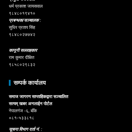
धर्म प्रकाश जायसवाल
९८४८०१९४१०
प्रबन्धक/सञ्चालक :
सुधिर प्रताप सिंह
९८४८०२७७४२
कानूनी सल्लाहकार
राम कुमार दीक्षित
९८५८०२९८३२
सम्पर्क कार्यालय
समाज जागरण साप्ताहिकद्वारा सञ्चालित
सत्यम् खबर अनलाईन पोर्टल
नेपालगंज -६, बाँके
०८१-५३३८१८
सूचना विभाग दर्ता नं. :