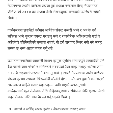
नेपालगन्ज उध्योग बाणिज्य संघका पुर्ब अध्यक्ष नन्दलाल वैश्य, नेपालगन्ज
जेसिज बर्ष २००४ का अध्यक्ष जेसि रोशनकुमार श्रेष्ठको उपस्थिती रहेकाे
थियाे ।
कार्यक्रममा ज्ञवालिले बर्तमान आर्थिक संकट कसरी आयो र अब के गर्न
सकिन्छ भन्ने कुरामा स्पस्ट गराउनु भयो र राजनैतिक अस्थिरताले गर्दा नै
अहिलेको परिस्थितिको सृजाना भएको, यो टर्न सरकार स्थिर भयो भने मात्र
सम्भब छ् भन्ने आशय ब्यक्त गर्नुभयो।
उपमहानगरपालिका सहकारी भिभाग प्रमुख प्रबिन राना ज्युले सहकारीले पनि
बैंक जस्तो काम गरेको र उनिहरुले सदस्यको पैसा मात्र नभएर भरोसा जम्मा
गर्न सके सहकारी फस्टाउने बताउनु भयो । त्यस्तै नेपालगन्ज उधाेग बाणिज्य
संघका प्रथम उपाध्यक्ष चिरञ्जीवी ओलीले देशमा उपोभक्ता युबा नै कम भएको
त्यसकारण अहिले बजार चहलपहलमा कमि भएको बताउनु भयो।
कार्यक्रमको मुल संयोजक जेसि मोहितबाबु शर्मा र संयोजक जेसि एन्थस केसी
सहसंयोजक, जेसि राधा बैश्यले गर्नु भएको थियो ।
Posted in
आर्थिक
,
आस्था
,
प्रदेश ५
,
शिक्षा/स्वास्थ्य
,
समाचार
,
समाज