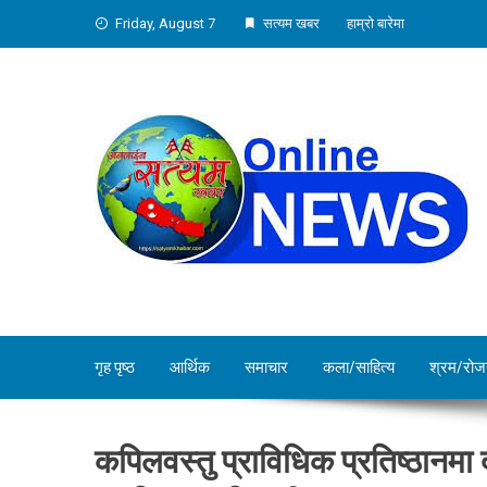
Skip
Friday, August 7
सत्यम खबर
हाम्रो बारेमा
to
content
गृह पृष्ठ
आर्थिक
समाचार
कला/साहित्य
श्रम/रोज
कपिलवस्तु प्राविधिक प्रतिष्ठानमा द